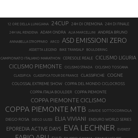
24CUP
24H DI CREMONA
24H DI FINALE
12 ORE DELLA LUNIGIANA
ANDREA BRUNO
ADAM ONDRA
24H VAL RENDENA
ALIA MARCELLINI
ASD EMISSIONI ZERO
ANNABELLA STROPPARO
ARCO
ASSIETTA LEGEND
BIKE TRANSALP
BOULDERING
CICLISMO LIGURIA
CAMPIONATO ITALIANO MARATHON
CERESOLE REALE
CICLISMO PIEMONTE
CICLISMO TOSCANA
CICLISMO STRADA
COGNE
CLASSIFICHE
CLASSIFICA
CLASSIFICA TOUR DE FRANCE
COLOSSAL EXTREME SHOW
COPPA DEL MONDO CICLOCROSS
COPPA ITALIA BOULDER
COPPA PIEMONTE
COPPA PIEMONTE CICLISMO
COPPA PIEMONTE MTB
DAVIDE SOTTOCORNOLA
ELIA VIVIANI
DIEGO ROSA
ENDURO WORLD SERIES
DIEGO ULISSI
EVA LECHNER
EPOREDIA ACTIVE DAYS
EVEREST
FABIO ARU