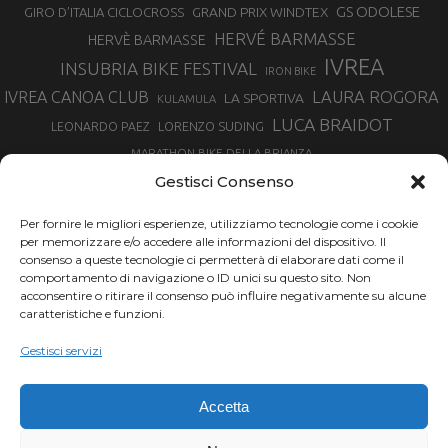
GS ODOLESE
GRAND PRIX WINDTEX
GIRO D’ITALIA CICLOCROSS
HERVÉ BARMASSE
HERVÈ BARMASSE
IVREA
INSUBRIA BIKE FESTIVAL
IRON BIKE
LAURA ROGORA
IVREA CANOA CLUB
LA SPORTIVA
KULAMULA
LUCA BRAIDOT
LORENZO SUDING
LEONARDO PAEZ
MARATHON BIKE DELLA BRIANZA
MARCO AURELIO FONTANA
Gestisci Consenso
MARTINA BERTA
MARCO COSTA
MARCO CAMANDONA
Per fornire le migliori esperienze, utilizziamo tecnologie come i cookie
MARTINO FRUET
MATHIEU VAN DER POEL
per memorizzare e/o accedere alle informazioni del dispositivo. Il
MATTEO TRENTIN
MIKE FELDERER
consenso a queste tecnologie ci permetterà di elaborare dati come il
MIRKO CELESTINO
NIBALI
NINO SCHURTER
comportamento di navigazione o ID unici su questo sito. Non
PARCO NAZIONALE GRAN PARADISO
acconsentire o ritirare il consenso può influire negativamente su alcune
PROMENADO BIKE
caratteristiche e funzioni.
SAM HILL
SANDRA MAIRHOFER
RAMPIGNADO
RACING TEAM DAYCO
STEFANO GHISOLFI
Gestisci servizi
SONNY COLBRELLI
SIMONE MORO
SUPERENDURO MTB
TIRRENO-ADRIATICO
TOUR DE FRANCE
Accetta
TRENTINO MTB
TRIATHLON
VINCENZO NIBALI
VAL DI SOLE
TRIATHLON OLIMPICO