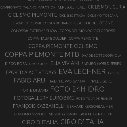
CICLISMO LIGURIA
CAMPIONATO ITALIANO MARATHON
CERESOLE REALE
CICLISMO PIEMONTE
CICLISMO TOSCANA
CICLISMO STRADA
COGNE
CLASSIFICHE
CLASSIFICA
CLASSIFICA TOUR DE FRANCE
COLOSSAL EXTREME SHOW
COPPA DEL MONDO CICLOCROSS
COPPA ITALIA BOULDER
COPPA PIEMONTE
COPPA PIEMONTE CICLISMO
COPPA PIEMONTE MTB
DAVIDE SOTTOCORNOLA
ELIA VIVIANI
DIEGO ROSA
ENDURO WORLD SERIES
DIEGO ULISSI
EVA LECHNER
EPOREDIA ACTIVE DAYS
EVEREST
FABIO ARU
FIAB
FILIPPO GANNA
FINALE LIGURE
FOTO 24H IDRO
FORTE DI BARD
FOTOGALLERY EUROBIKE
FOTO TOUR DE FRANCE
FRANÇOIS CAZZANELLI
GERHARD KERSCHBAUMER
GIOELE BERTOLINI
GIACOMO NIZZOLO
GILBERTO SIMONI
GIRO D’ITALIA
GIRO D'ITALIA