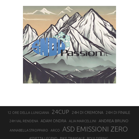
24CUP
24H DI CREMONA
24H DI FINALE
12 ORE DELLA LUNIGIANA
ANDREA BRUNO
ADAM ONDRA
24H VAL RENDENA
ALIA MARCELLINI
ASD EMISSIONI ZERO
ANNABELLA STROPPARO
ARCO
ASSIETTA LEGEND
BIKE TRANSALP
BOULDERING