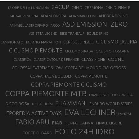
24CUP
24H DI CREMONA
24H DI FINALE
12 ORE DELLA LUNIGIANA
ANDREA BRUNO
ADAM ONDRA
24H VAL RENDENA
ALIA MARCELLINI
ASD EMISSIONI ZERO
ANNABELLA STROPPARO
ARCO
ASSIETTA LEGEND
BIKE TRANSALP
BOULDERING
CICLISMO LIGURIA
CAMPIONATO ITALIANO MARATHON
CERESOLE REALE
CICLISMO PIEMONTE
CICLISMO TOSCANA
CICLISMO STRADA
COGNE
CLASSIFICHE
CLASSIFICA
CLASSIFICA TOUR DE FRANCE
COLOSSAL EXTREME SHOW
COPPA DEL MONDO CICLOCROSS
COPPA ITALIA BOULDER
COPPA PIEMONTE
COPPA PIEMONTE CICLISMO
COPPA PIEMONTE MTB
DAVIDE SOTTOCORNOLA
ELIA VIVIANI
DIEGO ROSA
ENDURO WORLD SERIES
DIEGO ULISSI
EVA LECHNER
EPOREDIA ACTIVE DAYS
EVEREST
FABIO ARU
FIAB
FILIPPO GANNA
FINALE LIGURE
FOTO 24H IDRO
FORTE DI BARD