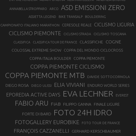
ASD EMISSIONI ZERO
ANNABELLA STROPPARO
ARCO
ASSIETTA LEGEND
BIKE TRANSALP
BOULDERING
CICLISMO LIGURIA
CAMPIONATO ITALIANO MARATHON
CERESOLE REALE
CICLISMO PIEMONTE
CICLISMO TOSCANA
CICLISMO STRADA
COGNE
CLASSIFICHE
CLASSIFICA
CLASSIFICA TOUR DE FRANCE
COLOSSAL EXTREME SHOW
COPPA DEL MONDO CICLOCROSS
COPPA ITALIA BOULDER
COPPA PIEMONTE
COPPA PIEMONTE CICLISMO
COPPA PIEMONTE MTB
DAVIDE SOTTOCORNOLA
ELIA VIVIANI
DIEGO ROSA
ENDURO WORLD SERIES
DIEGO ULISSI
EVA LECHNER
EPOREDIA ACTIVE DAYS
EVEREST
FABIO ARU
FIAB
FILIPPO GANNA
FINALE LIGURE
FOTO 24H IDRO
FORTE DI BARD
FOTOGALLERY EUROBIKE
FOTO TOUR DE FRANCE
FRANÇOIS CAZZANELLI
GERHARD KERSCHBAUMER