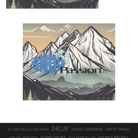
24CUP
24H DI CREMONA
24H DI FINALE
12 ORE DELLA LUNIGIANA
ANDREA BRUNO
ADAM ONDRA
24H VAL RENDENA
ALIA MARCELLINI