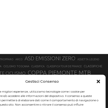
ASD EMISSIONI ZERO
STROPPARO
ARCO
ASSIETTA LEGEND
CLASSIFICHE
CICLISMO TOSCANA
A
CLASSIFICA
CLASSIFICA TOUR DE FRANCE
COPPA PIEMONTE MTB
E CICLISMO
NER
FABIO ARU
Gestisci Consenso
FIAB
FILIPPO GANNA
FINALE LIGURE
EVEREST
GERHARD KERSCHBAUMER
GIACOMO NIZZOLO
GILBERTO SIMONI
le migliori esperienze, utilizziamo tecnologie come i cookie per
HERVÉ BARMASSE
INSUBRIA BIKE FESTIVAL
e/o accedere alle informazioni del dispositivo. Il consenso a queste
BARMASSE
ci permetterà di elaborare dati come il comportamento di navigazione o
LUCA BRAIDOT
G
MARATHON BIKE DELLA BRIANZA
questo sito. Non acconsentire o ritirare il consenso può influire