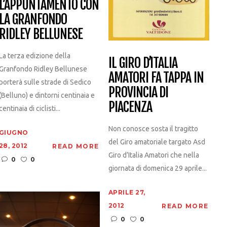
L’APPUNTAMENTO CON
LA GRANFONDO
RIDLEY BELLUNESE
La terza edizione della
IL GIRO D’ITALIA
Granfondo Ridley Bellunese
AMATORI FA TAPPA IN
porterà sulle strade di Sedico
PROVINCIA DI
(Belluno) e dintorni centinaia e
PIACENZA
centinaia di ciclisti...
Non conosce sosta il tragitto
GIUGNO
del Giro amatoriale targato Asd
28, 2012
READ MORE
Giro d’Italia Amatori che nella
0
0
giornata di domenica 29 aprile...
APRILE 27,
2012
READ MORE
0
0