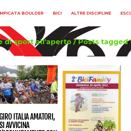
BOULDER
BICI
ALTRE DISCIPLINE
ESCURSIONIS
MPICATA BOULDER
BICI
ALTRE DISCIPLINE
ESC
 di sport all'aperto
/
Posts tagged
GIRO ITALIA AMATORI,
SI AVVICINA