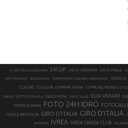
24CUP
24H DI CREMONA
24H DI FINALE
12 ORE DELLA LUNIGIANA
24
CAMPIONATO ITALIANO MARATHON
CERESOLE 
BIKE TRANSALP
BOULDERING
COGNE
COLOSSAL EXTREME SHOW
COPPA DEL MONDO CICL
ELIA VIVIANI
DIEGO ROSA
DAVIDE SOTTOCORNOLA
EN
DIEGO ULISSI
FOTO 24H IDRO
FOTOGALL
FORTE DI BARD
GIRO D’ITALIA
GIRO D'ITALIA
GIOELE BERTOLINI
G
IVREA
IVREA CANOA CLUB
IRON BIKE
KULAMU