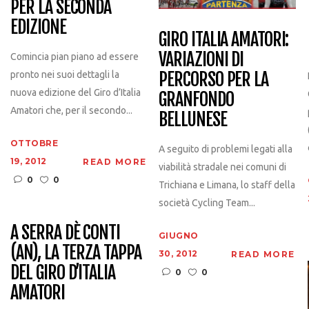
PER LA SECONDA
EDIZIONE
GIRO ITALIA AMATORI:
VARIAZIONI DI
Comincia pian piano ad essere
PERCORSO PER LA
pronto nei suoi dettagli la
nuova edizione del Giro d’Italia
GRANFONDO
Amatori che, per il secondo...
BELLUNESE
OTTOBRE
A seguito di problemi legati alla
19, 2012
READ MORE
viabilità stradale nei comuni di
0
0
Trichiana e Limana, lo staff della
società Cycling Team...
A SERRA DÈ CONTI
GIUGNO
(AN), LA TERZA TAPPA
30, 2012
READ MORE
DEL GIRO D’ITALIA
0
0
AMATORI