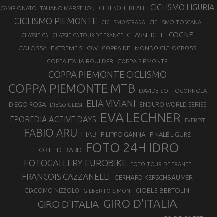
CICLISMO LIGURIA
CAMPIONATO ITALIANO MARATHON
CERESOLE REALE
CICLISMO PIEMONTE
CICLISMO TOSCANA
CICLISMO STRADA
COGNE
CLASSIFICHE
CLASSIFICA
CLASSIFICA TOUR DE FRANCE
COLOSSAL EXTREME SHOW
COPPA DEL MONDO CICLOCROSS
COPPA ITALIA BOULDER
COPPA PIEMONTE
COPPA PIEMONTE CICLISMO
COPPA PIEMONTE MTB
DAVIDE SOTTOCORNOLA
ELIA VIVIANI
DIEGO ROSA
ENDURO WORLD SERIES
DIEGO ULISSI
EVA LECHNER
EPOREDIA ACTIVE DAYS
EVEREST
FABIO ARU
FIAB
FILIPPO GANNA
FINALE LIGURE
FOTO 24H IDRO
FORTE DI BARD
FOTOGALLERY EUROBIKE
FOTO TOUR DE FRANCE
FRANÇOIS CAZZANELLI
GERHARD KERSCHBAUMER
GIOELE BERTOLINI
GIACOMO NIZZOLO
GILBERTO SIMONI
GIRO D’ITALIA
GIRO D'ITALIA