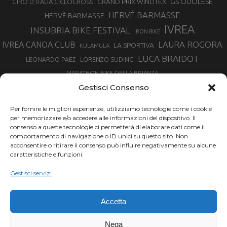
GS ODOLESE
GRAND PRIX WINDTEX
GIRO D’ITALIA CICLOCROSS
HERVÉ BARMASSE
HERVÈ BARMASSE
IVREA
INSUBRIA BIKE FESTIVAL
IRON BIKE
LAURA ROGORA
IVREA CANOA CLUB
LA SPORTIVA
KULAMULA
LUCA BRAIDOT
LORENZO SUDING
LEONARDO PAEZ
MARATHON BIKE DELLA BRIANZA
MARCO AURELIO FONTANA
Gestisci Consenso
MARTINA BERTA
MARCO COSTA
MARCO CAMANDONA
Per fornire le migliori esperienze, utilizziamo tecnologie come i cookie
MARTINO FRUET
MATHIEU VAN DER POEL
per memorizzare e/o accedere alle informazioni del dispositivo. Il
MATTEO TRENTIN
MIKE FELDERER
consenso a queste tecnologie ci permetterà di elaborare dati come il
MIRKO CELESTINO
NIBALI
NINO SCHURTER
comportamento di navigazione o ID unici su questo sito. Non
PARCO NAZIONALE GRAN PARADISO
acconsentire o ritirare il consenso può influire negativamente su alcune
PROMENADO BIKE
caratteristiche e funzioni.
SAM HILL
SANDRA MAIRHOFER
RAMPIGNADO
RACING TEAM DAYCO
STEFANO GHISOLFI
Gestisci servizi
SONNY COLBRELLI
SIMONE MORO
SUPERENDURO MTB
TIRRENO-ADRIATICO
TOUR DE FRANCE
Accetta
TRENTINO MTB
TRIATHLON
VINCENZO NIBALI
VAL DI SOLE
TRIATHLON OLIMPICO
Nega