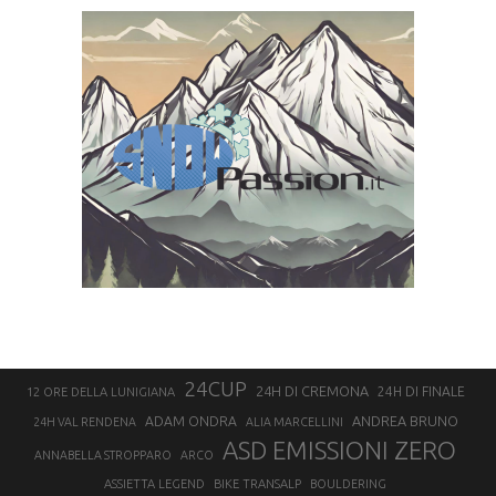
24CUP
24H DI CREMONA
24H DI FINALE
12 ORE DELLA LUNIGIANA
ANDREA BRUNO
ADAM ONDRA
24H VAL RENDENA
ALIA MARCELLINI
ASD EMISSIONI ZERO
ANNABELLA STROPPARO
ARCO
ASSIETTA LEGEND
BIKE TRANSALP
BOULDERING