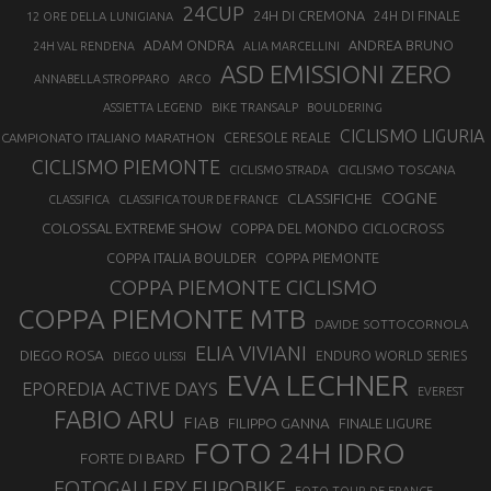
24CUP
24H DI CREMONA
24H DI FINALE
12 ORE DELLA LUNIGIANA
ANDREA BRUNO
ADAM ONDRA
24H VAL RENDENA
ALIA MARCELLINI
ASD EMISSIONI ZERO
ANNABELLA STROPPARO
ARCO
ASSIETTA LEGEND
BIKE TRANSALP
BOULDERING
CICLISMO LIGURIA
CAMPIONATO ITALIANO MARATHON
CERESOLE REALE
CICLISMO PIEMONTE
CICLISMO TOSCANA
CICLISMO STRADA
COGNE
CLASSIFICHE
CLASSIFICA
CLASSIFICA TOUR DE FRANCE
COLOSSAL EXTREME SHOW
COPPA DEL MONDO CICLOCROSS
COPPA ITALIA BOULDER
COPPA PIEMONTE
COPPA PIEMONTE CICLISMO
COPPA PIEMONTE MTB
DAVIDE SOTTOCORNOLA
ELIA VIVIANI
DIEGO ROSA
ENDURO WORLD SERIES
DIEGO ULISSI
EVA LECHNER
EPOREDIA ACTIVE DAYS
EVEREST
FABIO ARU
FIAB
FILIPPO GANNA
FINALE LIGURE
FOTO 24H IDRO
FORTE DI BARD
FOTOGALLERY EUROBIKE