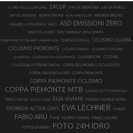
24CUP
24H DI CREMONA
24H DI FINALE
12 ORE DELLA LUNIGIANA
ANDREA BRUNO
ADAM ONDRA
24H VAL RENDENA
ALIA MARCELLINI
ASD EMISSIONI ZERO
ANNABELLA STROPPARO
ARCO
ASSIETTA LEGEND
BIKE TRANSALP
BOULDERING
CICLISMO LIGURIA
CAMPIONATO ITALIANO MARATHON
CERESOLE REALE
CICLISMO PIEMONTE
CICLISMO TOSCANA
CICLISMO STRADA
COGNE
CLASSIFICHE
CLASSIFICA
CLASSIFICA TOUR DE FRANCE
COLOSSAL EXTREME SHOW
COPPA DEL MONDO CICLOCROSS
COPPA ITALIA BOULDER
COPPA PIEMONTE
COPPA PIEMONTE CICLISMO
COPPA PIEMONTE MTB
DAVIDE SOTTOCORNOLA
ELIA VIVIANI
DIEGO ROSA
ENDURO WORLD SERIES
DIEGO ULISSI
EVA LECHNER
EPOREDIA ACTIVE DAYS
EVEREST
FABIO ARU
FIAB
FILIPPO GANNA
FINALE LIGURE
FOTO 24H IDRO
FORTE DI BARD