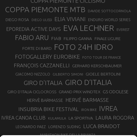
COPPA PIEMONTE CICLISMO
COPPA PIEMONTE MTB
DAVIDE SOTTOCORNOLA
ELIA VIVIANI
DIEGO ROSA
ENDURO WORLD SERIES
DIEGO ULISSI
EVA LECHNER
EPOREDIA ACTIVE DAYS
EVEREST
FABIO ARU
FIAB
FILIPPO GANNA
FINALE LIGURE
FOTO 24H IDRO
FORTE DI BARD
FOTOGALLERY EUROBIKE
FOTO TOUR DE FRANCE
FRANÇOIS CAZZANELLI
GERHARD KERSCHBAUMER
GIOELE BERTOLINI
GIACOMO NIZZOLO
GILBERTO SIMONI
GIRO D’ITALIA
GIRO D'ITALIA
GS ODOLESE
GRAND PRIX WINDTEX
GIRO D’ITALIA CICLOCROSS
HERVÉ BARMASSE
HERVÈ BARMASSE
IVREA
INSUBRIA BIKE FESTIVAL
IRON BIKE
LAURA ROGORA
IVREA CANOA CLUB
LA SPORTIVA
KULAMULA
LUCA BRAIDOT
LORENZO SUDING
LEONARDO PAEZ
MARATHON BIKE DELLA BRIANZA