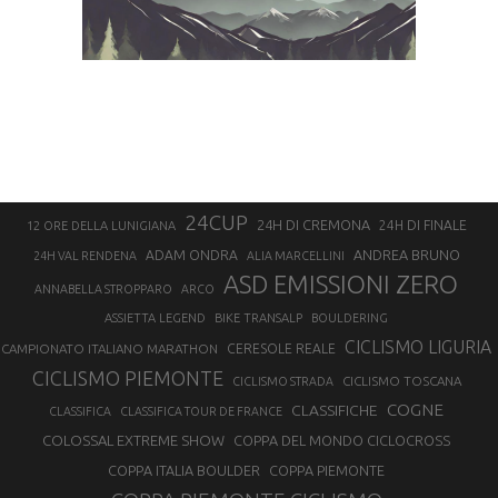
24CUP
24H DI CREMONA
24H DI FINALE
12 ORE DELLA LUNIGIANA
ANDREA BRUNO
ADAM ONDRA
24H VAL RENDENA
ALIA MARCELLINI
ASD EMISSIONI ZERO
ANNABELLA STROPPARO
ARCO
ASSIETTA LEGEND
BIKE TRANSALP
BOULDERING
CICLISMO LIGURIA
CAMPIONATO ITALIANO MARATHON
CERESOLE REALE
CICLISMO PIEMONTE
CICLISMO TOSCANA
CICLISMO STRADA
COGNE
CLASSIFICHE
CLASSIFICA
CLASSIFICA TOUR DE FRANCE
COLOSSAL EXTREME SHOW
COPPA DEL MONDO CICLOCROSS
COPPA ITALIA BOULDER
COPPA PIEMONTE