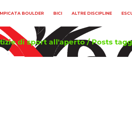
BOULDER
BICI
ALTRE DISCIPLINE
ESCURSIONIS
MPICATA BOULDER
BICI
ALTRE DISCIPLINE
ESC
izie di sport all'aperto
/
Posts tagg