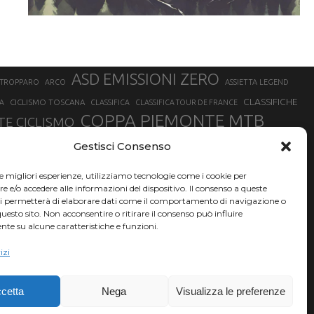
ASD EMISSIONI ZERO
STROPPARO
ARCO
ASSIETTA LEGEND
CLASSIFICHE
CICLISMO TOSCANA
A
CLASSIFICA
CLASSIFICA TOUR DE FRANCE
COPPA PIEMONTE MTB
E CICLISMO
NER
FABIO ARU
Gestisci Consenso
FIAB
FILIPPO GANNA
FINALE LIGURE
EVEREST
GERHARD KERSCHBAUMER
GIACOMO NIZZOLO
GILBERTO SIMONI
le migliori esperienze, utilizziamo tecnologie come i cookie per
HERVÉ BARMASSE
INSUBRIA BIKE FESTIVAL
e/o accedere alle informazioni del dispositivo. Il consenso a queste
BARMASSE
ci permetterà di elaborare dati come il comportamento di navigazione o
LUCA BRAIDOT
G
MARATHON BIKE DELLA BRIANZA
questo sito. Non acconsentire o ritirare il consenso può influire
te su alcune caratteristiche e funzioni.
RUET
MATHIEU VAN DER POEL
MATTEO TRENTIN
MIKE FELDERER
izi
SAM HILL
SANDRA MAIRHOFER
SONNY COLBRELLI
NADO
SIMONE MORO
VINCENZO NIBALI
VAL DI SOLE
TRIATHLON OLIMPICO
THLON
cetta
Nega
Visualizza le preferenze