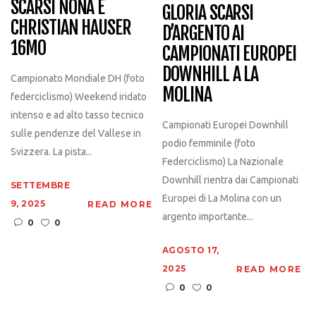
SCARSI NONA E
GLORIA SCARSI
CHRISTIAN HAUSER
D’ARGENTO AI
16MO
CAMPIONATI EUROPEI
DOWNHILL A LA
Campionato Mondiale DH (foto
MOLINA
federciclismo) Weekend iridato
intenso e ad alto tasso tecnico
Campionati Europei Downhill
sulle pendenze del Vallese in
podio femminile (foto
Svizzera. La pista...
Federciclismo) La Nazionale
Downhill rientra dai Campionati
SETTEMBRE
Europei di La Molina con un
9, 2025
READ MORE
argento importante...
0
0
AGOSTO 17,
2025
READ MORE
0
0