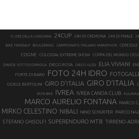
24CUP
24H DI CREMONA
24H DI FINALE
12 ORE DELLA LUNIGIANA
24
CAMPIONATO ITALIANO MARATHON
CERESOLE 
BIKE TRANSALP
BOULDERING
COGNE
COLOSSAL EXTREME SHOW
COPPA DEL MONDO CICL
ELIA VIVIANI
DIEGO ROSA
DAVIDE SOTTOCORNOLA
EN
DIEGO ULISSI
FOTO 24H IDRO
FOTOGALL
FORTE DI BARD
GIRO D’ITALIA
GIRO D'ITALIA
GIOELE BERTOLINI
G
IVREA
IVREA CANOA CLUB
IRON BIKE
KULAMU
MARCO AURELIO FONTANA
MARCO 
MIRKO CELESTINO
NIBALI
NINO SCHURTER
PARCO NAZ
SUPERENDURO MTB
STEFANO GHISOLFI
TIRRENO-ADRI