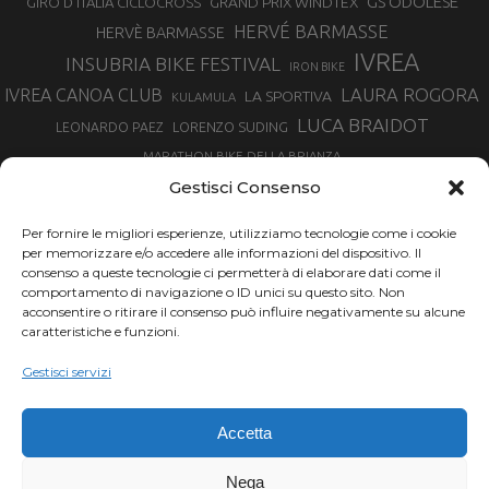
GS ODOLESE
GRAND PRIX WINDTEX
GIRO D’ITALIA CICLOCROSS
HERVÉ BARMASSE
HERVÈ BARMASSE
IVREA
INSUBRIA BIKE FESTIVAL
IRON BIKE
LAURA ROGORA
IVREA CANOA CLUB
LA SPORTIVA
KULAMULA
LUCA BRAIDOT
LORENZO SUDING
LEONARDO PAEZ
MARATHON BIKE DELLA BRIANZA
MARCO AURELIO FONTANA
Gestisci Consenso
MARTINA BERTA
MARCO COSTA
MARCO CAMANDONA
Per fornire le migliori esperienze, utilizziamo tecnologie come i cookie
MARTINO FRUET
MATHIEU VAN DER POEL
per memorizzare e/o accedere alle informazioni del dispositivo. Il
MATTEO TRENTIN
MIKE FELDERER
consenso a queste tecnologie ci permetterà di elaborare dati come il
MIRKO CELESTINO
NIBALI
NINO SCHURTER
comportamento di navigazione o ID unici su questo sito. Non
PARCO NAZIONALE GRAN PARADISO
acconsentire o ritirare il consenso può influire negativamente su alcune
PROMENADO BIKE
caratteristiche e funzioni.
SAM HILL
SANDRA MAIRHOFER
RAMPIGNADO
RACING TEAM DAYCO
STEFANO GHISOLFI
Gestisci servizi
SONNY COLBRELLI
SIMONE MORO
SUPERENDURO MTB
TIRRENO-ADRIATICO
TOUR DE FRANCE
Accetta
TRENTINO MTB
TRIATHLON
VINCENZO NIBALI
VAL DI SOLE
TRIATHLON OLIMPICO
Nega