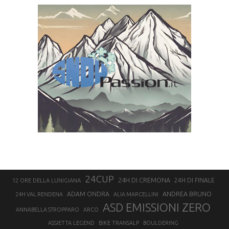
24CUP
24H DI CREMONA
24H DI FINALE
12 ORE DELLA LUNIGIANA
ANDREA BRUNO
ADAM ONDRA
24H VAL RENDENA
ALIA MARCELLINI
ASD EMISSIONI ZERO
ANNABELLA STROPPARO
ARCO
ASSIETTA LEGEND
BIKE TRANSALP
BOULDERING