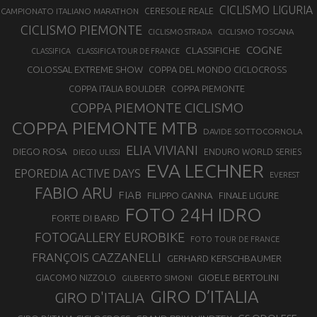
CICLISMO LIGURIA
CAMPIONATO ITALIANO MARATHON
CERESOLE REALE
CICLISMO PIEMONTE
CICLISMO TOSCANA
CICLISMO STRADA
COGNE
CLASSIFICHE
CLASSIFICA
CLASSIFICA TOUR DE FRANCE
COLOSSAL EXTREME SHOW
COPPA DEL MONDO CICLOCROSS
COPPA ITALIA BOULDER
COPPA PIEMONTE
COPPA PIEMONTE CICLISMO
COPPA PIEMONTE MTB
DAVIDE SOTTOCORNOLA
ELIA VIVIANI
DIEGO ROSA
ENDURO WORLD SERIES
DIEGO ULISSI
EVA LECHNER
EPOREDIA ACTIVE DAYS
EVEREST
FABIO ARU
FIAB
FILIPPO GANNA
FINALE LIGURE
FOTO 24H IDRO
FORTE DI BARD
FOTOGALLERY EUROBIKE
FOTO TOUR DE FRANCE
FRANÇOIS CAZZANELLI
GERHARD KERSCHBAUMER
GIOELE BERTOLINI
GIACOMO NIZZOLO
GILBERTO SIMONI
GIRO D’ITALIA
GIRO D'ITALIA