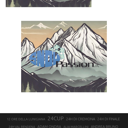
24CUP
24H DI CREMONA
24H DI FINALE
12 ORE DELLA LUNIGIANA
ANDREA BRUNO
ADAM ONDRA
24H VAL RENDENA
ALIA MARCELLINI