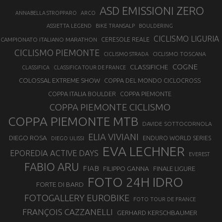
ASD EMISSIONI ZERO
ANNABELLA STROPPARO
ARCO
ASSIETTA LEGEND
BIKE TRANSALP
BOULDERING
CICLISMO LIGURIA
CAMPIONATO ITALIANO MARATHON
CERESOLE REALE
CICLISMO PIEMONTE
CICLISMO TOSCANA
CICLISMO STRADA
COGNE
CLASSIFICHE
CLASSIFICA
CLASSIFICA TOUR DE FRANCE
COLOSSAL EXTREME SHOW
COPPA DEL MONDO CICLOCROSS
COPPA ITALIA BOULDER
COPPA PIEMONTE
COPPA PIEMONTE CICLISMO
COPPA PIEMONTE MTB
DAVIDE SOTTOCORNOLA
ELIA VIVIANI
DIEGO ROSA
ENDURO WORLD SERIES
DIEGO ULISSI
EVA LECHNER
EPOREDIA ACTIVE DAYS
EVEREST
FABIO ARU
FIAB
FILIPPO GANNA
FINALE LIGURE
FOTO 24H IDRO
FORTE DI BARD
FOTOGALLERY EUROBIKE
FOTO TOUR DE FRANCE
FRANÇOIS CAZZANELLI
GERHARD KERSCHBAUMER