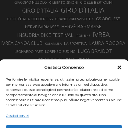
GIOELE BERTOLINI
GIACOMO NIZZOLO
GILBERTO SIMONI
GIRO D’ITALIA
GIRO D'ITALIA
GS ODOLESE
GRAND PRIX WINDTEX
GIRO D’ITALIA CICLOCROSS
HERVÉ BARMASSE
HERVÈ BARMASSE
IVREA
INSUBRIA BIKE FESTIVAL
IRON BIKE
LAURA ROGORA
IVREA CANOA CLUB
LA SPORTIVA
KULAMULA
LUCA BRAIDOT
LORENZO SUDING
LEONARDO PAEZ
MARATHON BIKE DELLA BRIANZA
MARCO AURELIO FONTANA
Gestisci Consenso
MARTINA BERTA
MARCO COSTA
MARCO CAMANDONA
Per fornire le migliori esperienze, utilizziamo tecnologie come i cookie
MARTINO FRUET
MATHIEU VAN DER POEL
per memorizzare e/o accedere alle informazioni del dispositivo. Il
MATTEO TRENTIN
MIKE FELDERER
consenso a queste tecnologie ci permetterà di elaborare dati come il
MIRKO CELESTINO
NIBALI
NINO SCHURTER
comportamento di navigazione o ID unici su questo sito. Non
PARCO NAZIONALE GRAN PARADISO
acconsentire o ritirare il consenso può influire negativamente su alcune
PROMENADO BIKE
caratteristiche e funzioni.
SAM HILL
SANDRA MAIRHOFER
RAMPIGNADO
RACING TEAM DAYCO
STEFANO GHISOLFI
Gestisci servizi
SONNY COLBRELLI
SIMONE MORO
SUPERENDURO MTB
TIRRENO-ADRIATICO