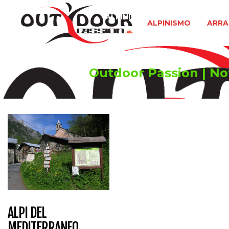
ALPINISMO
ARRAMPICATA 
ALPINISMO
ARRA
Outdoor Passion | Noti
ALPI DEL
MEDITERRANEO