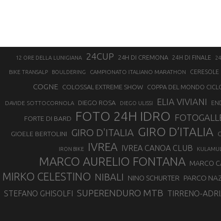
24CUP
24H DI CREMONA
24H DI FINALE
12 ORE DELLA LUNIGIANA
24
CAMPIONATO ITALIANO MARATHON
CERESOLE 
BIKE TRANSALP
BOULDERING
COGNE
COLOSSAL EXTREME SHOW
COPPA DEL MONDO CICL
ELIA VIVIANI
DIEGO ROSA
DAVIDE SOTTOCORNOLA
EN
DIEGO ULISSI
FOTO 24H IDRO
FOTOGALL
FORTE DI BARD
GIRO D’ITALIA
GIRO D'ITALIA
GIOELE BERTOLINI
G
IVREA
IVREA CANOA CLUB
IRON BIKE
KULAMU
MARCO AURELIO FONTANA
MARCO 
MIRKO CELESTINO
NIBALI
NINO SCHURTER
PARCO NAZ
SUPERENDURO MTB
STEFANO GHISOLFI
TIRRENO-ADRI