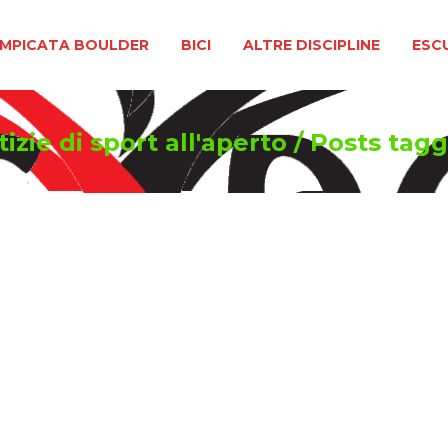
BOULDER
BICI
ALTRE DISCIPLINE
ESCURSIONIS
MPICATA BOULDER
BICI
ALTRE DISCIPLINE
ESC
zie di sport all'aperto
/
Posts tagg