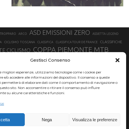
ASD EMISSIONI ZERO
STROPPARO
ARCO
ASSIETTA LEGEND
CLASSIFICHE
CICLISMO TOSCANA
A
CLASSIFICA
CLASSIFICA TOUR DE FRANCE
COPPA PIEMONTE MTB
E CICLISMO
NER
FABIO ARU
Gestisci Consenso
FIAB
FILIPPO GANNA
FINALE LIGURE
EVEREST
GERHARD KERSCHBAUMER
GIACOMO NIZZOLO
GILBERTO SIMONI
le migliori esperienze, utilizziamo tecnologie come i cookie per
HERVÉ BARMASSE
INSUBRIA BIKE FESTIVAL
e/o accedere alle informazioni del dispositivo. Il consenso a queste
BARMASSE
ci permetterà di elaborare dati come il comportamento di navigazione o
LUCA BRAIDOT
G
MARATHON BIKE DELLA BRIANZA
questo sito. Non acconsentire o ritirare il consenso può influire
te su alcune caratteristiche e funzioni.
RUET
MATHIEU VAN DER POEL
MATTEO TRENTIN
MIKE FELDERER
izi
SAM HILL
SANDRA MAIRHOFER
SONNY COLBRELLI
NADO
SIMONE MORO
VINCENZO NIBALI
VAL DI SOLE
TRIATHLON OLIMPICO
THLON
cetta
Nega
Visualizza le preferenze