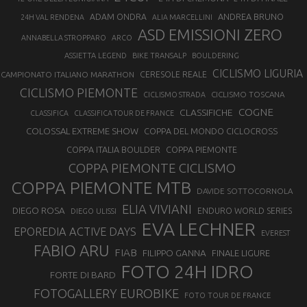
ANDREA BRUNO
ADAM ONDRA
24H VAL RENDENA
ALIA MARCELLINI
ASD EMISSIONI ZERO
ANNABELLA STROPPARO
ARCO
ASSIETTA LEGEND
BIKE TRANSALP
BOULDERING
CICLISMO LIGURIA
CAMPIONATO ITALIANO MARATHON
CERESOLE REALE
CICLISMO PIEMONTE
CICLISMO TOSCANA
CICLISMO STRADA
COGNE
CLASSIFICHE
CLASSIFICA
CLASSIFICA TOUR DE FRANCE
COLOSSAL EXTREME SHOW
COPPA DEL MONDO CICLOCROSS
COPPA ITALIA BOULDER
COPPA PIEMONTE
COPPA PIEMONTE CICLISMO
COPPA PIEMONTE MTB
DAVIDE SOTTOCORNOLA
ELIA VIVIANI
DIEGO ROSA
ENDURO WORLD SERIES
DIEGO ULISSI
EVA LECHNER
EPOREDIA ACTIVE DAYS
EVEREST
FABIO ARU
FIAB
FILIPPO GANNA
FINALE LIGURE
FOTO 24H IDRO
FORTE DI BARD
FOTOGALLERY EUROBIKE
FOTO TOUR DE FRANCE