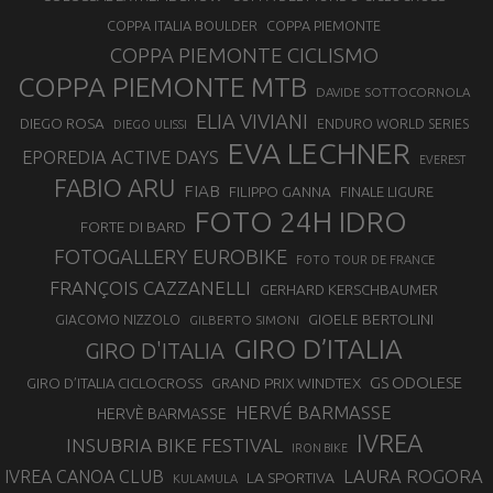
COPPA ITALIA BOULDER
COPPA PIEMONTE
COPPA PIEMONTE CICLISMO
COPPA PIEMONTE MTB
DAVIDE SOTTOCORNOLA
ELIA VIVIANI
DIEGO ROSA
ENDURO WORLD SERIES
DIEGO ULISSI
EVA LECHNER
EPOREDIA ACTIVE DAYS
EVEREST
FABIO ARU
FIAB
FILIPPO GANNA
FINALE LIGURE
FOTO 24H IDRO
FORTE DI BARD
FOTOGALLERY EUROBIKE
FOTO TOUR DE FRANCE
FRANÇOIS CAZZANELLI
GERHARD KERSCHBAUMER
GIOELE BERTOLINI
GIACOMO NIZZOLO
GILBERTO SIMONI
GIRO D’ITALIA
GIRO D'ITALIA
GS ODOLESE
GRAND PRIX WINDTEX
GIRO D’ITALIA CICLOCROSS
HERVÉ BARMASSE
HERVÈ BARMASSE
IVREA
INSUBRIA BIKE FESTIVAL
IRON BIKE
LAURA ROGORA
IVREA CANOA CLUB
LA SPORTIVA
KULAMULA