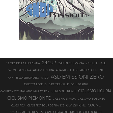
24CUP
24H DI CREMONA
24H DI FINALE
12 ORE DELLA LUNIGIANA
ANDREA BRUNO
ADAM ONDRA
24H VAL RENDENA
ALIA MARCELLINI
ASD EMISSIONI ZERO
ANNABELLA STROPPARO
ARCO
ASSIETTA LEGEND
BIKE TRANSALP
BOULDERING
CICLISMO LIGURIA
CAMPIONATO ITALIANO MARATHON
CERESOLE REALE
CICLISMO PIEMONTE
CICLISMO TOSCANA
CICLISMO STRADA
COGNE
CLASSIFICHE
CLASSIFICA
CLASSIFICA TOUR DE FRANCE
COLOSSAL EXTREME SHOW
COPPA DEL MONDO CICLOCROSS