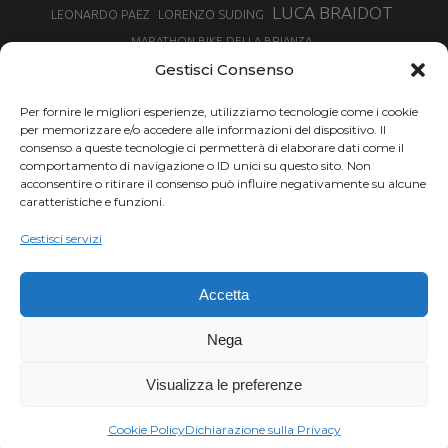
LUCA BRAIDOT
LORENZO SUDING
LEONARDO PAEZ
MARATHON BIKE DELLA BRIANZA
MARCO AURELIO FONTANA
Gestisci Consenso
MARTINA BERTA
MARCO COSTA
MARCO CAMANDONA
Per fornire le migliori esperienze, utilizziamo tecnologie come i cookie
MARTINO FRUET
MATHIEU VAN DER POEL
per memorizzare e/o accedere alle informazioni del dispositivo. Il
MATTEO TRENTIN
MIKE FELDERER
consenso a queste tecnologie ci permetterà di elaborare dati come il
MIRKO CELESTINO
NIBALI
NINO SCHURTER
comportamento di navigazione o ID unici su questo sito. Non
PARCO NAZIONALE GRAN PARADISO
acconsentire o ritirare il consenso può influire negativamente su alcune
PROMENADO BIKE
caratteristiche e funzioni.
SAM HILL
SANDRA MAIRHOFER
RAMPIGNADO
RACING TEAM DAYCO
STEFANO GHISOLFI
Gestisci servizi
SONNY COLBRELLI
SIMONE MORO
SUPERENDURO MTB
TIRRENO-ADRIATICO
TOUR DE FRANCE
Accetta
TRENTINO MTB
TRIATHLON
VINCENZO NIBALI
VAL DI SOLE
TRIATHLON OLIMPICO
Nega
VUELTA SPAGNA
VUELTA
WINTER TRIATHLON
Visualizza le preferenze
Chi siamo |
Termini d'uso |
Privacy |
Cookie
Copyright ©2024 Outdoor Passion di Costa Giancarlo, P.I. 11214180017 C.F.
Cookie Policy
Dichiarazione sulla Privacy
CSTGCR63A06L219H.