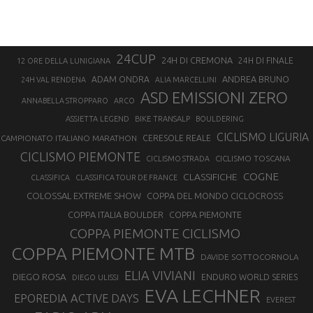
24CUP
24H DI CREMONA
24H DI FINALE
12 ORE DELLA LUNIGIANA
ANDREA BRUNO
ADAM ONDRA
24H VAL RENDENA
ALIA MARCELLINI
ASD EMISSIONI ZERO
ANNABELLA STROPPARO
ARCO
ASSIETTA LEGEND
BIKE TRANSALP
BOULDERING
CICLISMO LIGURIA
CAMPIONATO ITALIANO MARATHON
CERESOLE REALE
CICLISMO PIEMONTE
CICLISMO TOSCANA
CICLISMO STRADA
COGNE
CLASSIFICHE
CLASSIFICA
CLASSIFICA TOUR DE FRANCE
COLOSSAL EXTREME SHOW
COPPA DEL MONDO CICLOCROSS
COPPA ITALIA BOULDER
COPPA PIEMONTE
COPPA PIEMONTE CICLISMO
COPPA PIEMONTE MTB
DAVIDE SOTTOCORNOLA
ELIA VIVIANI
DIEGO ROSA
ENDURO WORLD SERIES
DIEGO ULISSI
EVA LECHNER
EPOREDIA ACTIVE DAYS
EVEREST