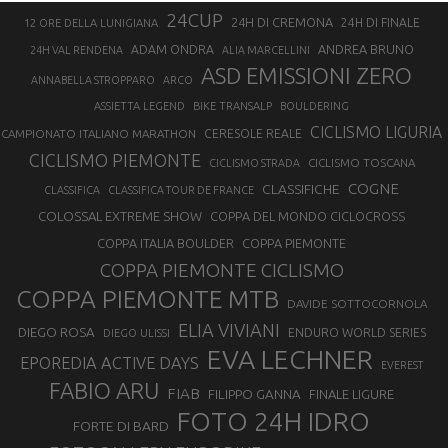
24CUP
24H DI CREMONA
24H DI FINALE
12 ORE DELLA LUNIGIANA
ANDREA BRUNO
ADAM ONDRA
24H VAL RENDENA
ALIA MARCELLINI
ASD EMISSIONI ZERO
ANNABELLA STROPPARO
ARCO
ASSIETTA LEGEND
BIKE TRANSALP
BOULDERING
CICLISMO LIGURIA
CAMPIONATO ITALIANO MARATHON
CERESOLE REALE
CICLISMO PIEMONTE
CICLISMO TOSCANA
CICLISMO STRADA
COGNE
CLASSIFICHE
CLASSIFICA
CLASSIFICA TOUR DE FRANCE
COLOSSAL EXTREME SHOW
COPPA DEL MONDO CICLOCROSS
COPPA ITALIA BOULDER
COPPA PIEMONTE
COPPA PIEMONTE CICLISMO
COPPA PIEMONTE MTB
DAVIDE SOTTOCORNOLA
ELIA VIVIANI
DIEGO ROSA
ENDURO WORLD SERIES
DIEGO ULISSI
EVA LECHNER
EPOREDIA ACTIVE DAYS
EVEREST
FABIO ARU
FIAB
FILIPPO GANNA
FINALE LIGURE
FOTO 24H IDRO
FORTE DI BARD