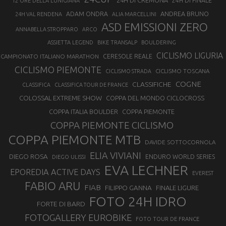
24H DI CREMONA
24H DI FINALE
12 ORE DELLA LUNIGIANA
ANDREA BRUNO
ADAM ONDRA
24H VAL RENDENA
ALIA MARCELLINI
ASD EMISSIONI ZERO
ANNABELLA STROPPARO
ARCO
ASSIETTA LEGEND
BIKE TRANSALP
BOULDERING
CICLISMO LIGURIA
CAMPIONATO ITALIANO MARATHON
CERESOLE REALE
CICLISMO PIEMONTE
CICLISMO TOSCANA
CICLISMO STRADA
COGNE
CLASSIFICHE
CLASSIFICA
CLASSIFICA TOUR DE FRANCE
COLOSSAL EXTREME SHOW
COPPA DEL MONDO CICLOCROSS
COPPA ITALIA BOULDER
COPPA PIEMONTE
COPPA PIEMONTE CICLISMO
COPPA PIEMONTE MTB
DAVIDE SOTTOCORNOLA
ELIA VIVIANI
DIEGO ROSA
ENDURO WORLD SERIES
DIEGO ULISSI
EVA LECHNER
EPOREDIA ACTIVE DAYS
EVEREST
FABIO ARU
FIAB
FILIPPO GANNA
FINALE LIGURE
FOTO 24H IDRO
FORTE DI BARD
FOTOGALLERY EUROBIKE
FOTO TOUR DE FRANCE