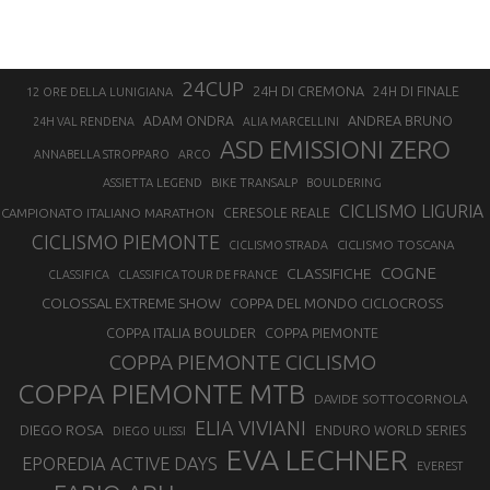
24CUP
24H DI CREMONA
24H DI FINALE
12 ORE DELLA LUNIGIANA
ANDREA BRUNO
ADAM ONDRA
24H VAL RENDENA
ALIA MARCELLINI
ASD EMISSIONI ZERO
ANNABELLA STROPPARO
ARCO
ASSIETTA LEGEND
BIKE TRANSALP
BOULDERING
CICLISMO LIGURIA
CAMPIONATO ITALIANO MARATHON
CERESOLE REALE
CICLISMO PIEMONTE
CICLISMO TOSCANA
CICLISMO STRADA
COGNE
CLASSIFICHE
CLASSIFICA
CLASSIFICA TOUR DE FRANCE
COLOSSAL EXTREME SHOW
COPPA DEL MONDO CICLOCROSS
COPPA ITALIA BOULDER
COPPA PIEMONTE
COPPA PIEMONTE CICLISMO
COPPA PIEMONTE MTB
DAVIDE SOTTOCORNOLA
ELIA VIVIANI
DIEGO ROSA
ENDURO WORLD SERIES
DIEGO ULISSI
EVA LECHNER
EPOREDIA ACTIVE DAYS
EVEREST