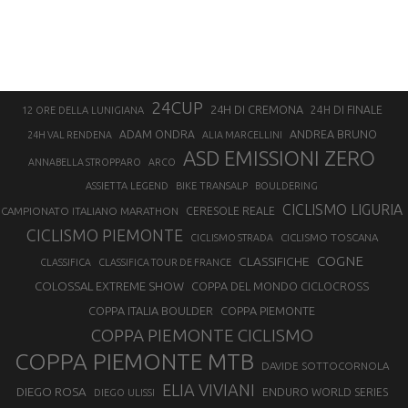
24CUP
24H DI CREMONA
24H DI FINALE
12 ORE DELLA LUNIGIANA
ANDREA BRUNO
ADAM ONDRA
24H VAL RENDENA
ALIA MARCELLINI
ASD EMISSIONI ZERO
ANNABELLA STROPPARO
ARCO
ASSIETTA LEGEND
BIKE TRANSALP
BOULDERING
CICLISMO LIGURIA
CAMPIONATO ITALIANO MARATHON
CERESOLE REALE
CICLISMO PIEMONTE
CICLISMO TOSCANA
CICLISMO STRADA
COGNE
CLASSIFICHE
CLASSIFICA
CLASSIFICA TOUR DE FRANCE
COLOSSAL EXTREME SHOW
COPPA DEL MONDO CICLOCROSS
COPPA ITALIA BOULDER
COPPA PIEMONTE
COPPA PIEMONTE CICLISMO
COPPA PIEMONTE MTB
DAVIDE SOTTOCORNOLA
ELIA VIVIANI
DIEGO ROSA
ENDURO WORLD SERIES
DIEGO ULISSI