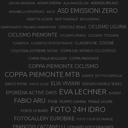
ANDREA BRUNO
ADAM ONDRA
24H VAL RENDENA
ALIA MARCELLINI
ASD EMISSIONI ZERO
ANNABELLA STROPPARO
ARCO
ASSIETTA LEGEND
BIKE TRANSALP
BOULDERING
CICLISMO LIGURIA
CAMPIONATO ITALIANO MARATHON
CERESOLE REALE
CICLISMO PIEMONTE
CICLISMO TOSCANA
CICLISMO STRADA
COGNE
CLASSIFICHE
CLASSIFICA
CLASSIFICA TOUR DE FRANCE
COLOSSAL EXTREME SHOW
COPPA DEL MONDO CICLOCROSS
COPPA ITALIA BOULDER
COPPA PIEMONTE
COPPA PIEMONTE CICLISMO
COPPA PIEMONTE MTB
DAVIDE SOTTOCORNOLA
ELIA VIVIANI
DIEGO ROSA
ENDURO WORLD SERIES
DIEGO ULISSI
EVA LECHNER
EPOREDIA ACTIVE DAYS
EVEREST
FABIO ARU
FIAB
FILIPPO GANNA
FINALE LIGURE
FOTO 24H IDRO
FORTE DI BARD
FOTOGALLERY EUROBIKE
FOTO TOUR DE FRANCE
FRANÇOIS CAZZANELLI
GERHARD KERSCHBAUMER