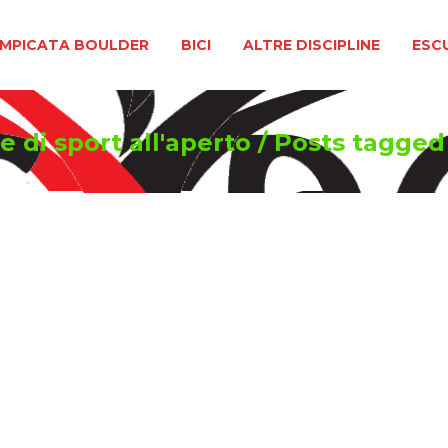
BOULDER
BICI
ALTRE DISCIPLINE
ESCURSIONIS
MPICATA BOULDER
BICI
ALTRE DISCIPLINE
ESC
e di sport all'aperto
/
Posts tagge