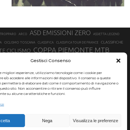
ASD EMISSIONI ZERO
STROPPARO
ARCO
ASSIETTA LEGEND
CLASSIFICHE
CICLISMO TOSCANA
A
CLASSIFICA
CLASSIFICA TOUR DE FRANCE
COPPA PIEMONTE MTB
E CICLISMO
NER
FABIO ARU
Gestisci Consenso
FIAB
FILIPPO GANNA
FINALE LIGURE
EVEREST
GERHARD KERSCHBAUMER
GIACOMO NIZZOLO
GILBERTO SIMONI
le migliori esperienze, utilizziamo tecnologie come i cookie per
HERVÉ BARMASSE
INSUBRIA BIKE FESTIVAL
e/o accedere alle informazioni del dispositivo. Il consenso a queste
BARMASSE
ci permetterà di elaborare dati come il comportamento di navigazione o
LUCA BRAIDOT
G
MARATHON BIKE DELLA BRIANZA
questo sito. Non acconsentire o ritirare il consenso può influire
te su alcune caratteristiche e funzioni.
RUET
MATHIEU VAN DER POEL
MATTEO TRENTIN
MIKE FELDERER
izi
SAM HILL
SANDRA MAIRHOFER
SONNY COLBRELLI
NADO
SIMONE MORO
VINCENZO NIBALI
VAL DI SOLE
TRIATHLON OLIMPICO
THLON
cetta
Nega
Visualizza le preferenze