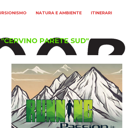
MO
NATURA E AMBIENTE
ITINERARI
URSIONISMO
NATURA E AMBIENTE
ITINERARI
d "CERVINO PARETE SUD"