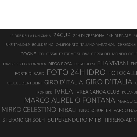
24CUP
24H DI CREMONA
24H DI FINALE
12 ORE DELLA LUNIGIANA
24
CAMPIONATO ITALIANO MARATHON
CERESOLE 
BIKE TRANSALP
BOULDERING
COGNE
COLOSSAL EXTREME SHOW
COPPA DEL MONDO CICL
ELIA VIVIANI
DIEGO ROSA
DAVIDE SOTTOCORNOLA
EN
DIEGO ULISSI
FOTO 24H IDRO
FOTOGALL
FORTE DI BARD
GIRO D’ITALIA
GIRO D'ITALIA
GIOELE BERTOLINI
G
IVREA
IVREA CANOA CLUB
IRON BIKE
KULAMU
MARCO AURELIO FONTANA
MARCO 
MIRKO CELESTINO
NIBALI
NINO SCHURTER
PARCO NAZ
SUPERENDURO MTB
STEFANO GHISOLFI
TIRRENO-ADRI