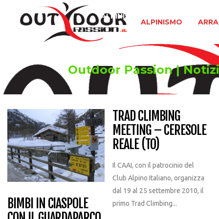
ALPINISMO
ARRAMPICATA 
ALPINISMO
ARRA
Outdoor Passion | Notizi
TRAD CLIMBING
MEETING – CERESOLE
REALE (TO)
Il CAAI, con il patrocinio del
Club Alpino Italiano, organizza
dal 19 al 25 settembre 2010, il
BIMBI IN CIASPOLE
primo Trad Climbing...
CON IL GUARDAPARCO