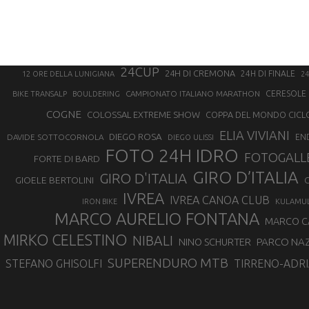
24CUP
24H DI CREMONA
24H DI FINALE
12 ORE DELLA LUNIGIANA
24
CAMPIONATO ITALIANO MARATHON
CERESOLE 
BIKE TRANSALP
BOULDERING
COGNE
COLOSSAL EXTREME SHOW
COPPA DEL MONDO CICL
ELIA VIVIANI
DIEGO ROSA
DAVIDE SOTTOCORNOLA
EN
DIEGO ULISSI
FOTO 24H IDRO
FOTOGALL
FORTE DI BARD
GIRO D’ITALIA
GIRO D'ITALIA
GIOELE BERTOLINI
G
IVREA
IVREA CANOA CLUB
IRON BIKE
KULAMU
MARCO AURELIO FONTANA
MARCO 
MIRKO CELESTINO
NIBALI
NINO SCHURTER
PARCO NAZ
SUPERENDURO MTB
STEFANO GHISOLFI
TIRRENO-ADRI