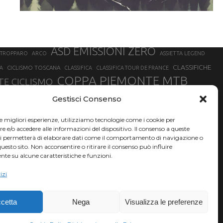
ASD EMISSIONI ZERO
STROPPARO
ARCO
ASSIETTA LEGEND
CLASSIFICHE
CICLISMO TOSCANA
A
CLASSIFICA
CLASSIFICA TOUR DE FRANCE
COPPA PIEMONTE MTB
E CICLISMO
NER
FABIO ARU
Gestisci Consenso
FIAB
FILIPPO GANNA
FINALE LIGURE
EVEREST
GERHARD KERSCHBAUMER
GIACOMO NIZZOLO
GILBERTO SIMONI
le migliori esperienze, utilizziamo tecnologie come i cookie per
HERVÉ BARMASSE
INSUBRIA BIKE FESTIVAL
e/o accedere alle informazioni del dispositivo. Il consenso a queste
BARMASSE
ci permetterà di elaborare dati come il comportamento di navigazione o
LUCA BRAIDOT
G
MARATHON BIKE DELLA BRIANZA
questo sito. Non acconsentire o ritirare il consenso può influire
te su alcune caratteristiche e funzioni.
RUET
MATHIEU VAN DER POEL
MATTEO TRENTIN
MIKE FELDERER
izi
SAM HILL
SANDRA MAIRHOFER
SONNY COLBRELLI
NADO
SIMONE MORO
VINCENZO NIBALI
VAL DI SOLE
TRIATHLON OLIMPICO
THLON
cetta
Nega
Visualizza le preferenze