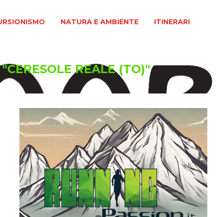
MO
NATURA E AMBIENTE
ITINERARI
URSIONISMO
NATURA E AMBIENTE
ITINERARI
 "CERESOLE REALE (TO)"