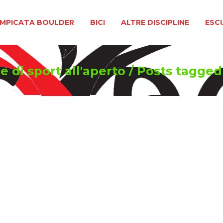
BOULDER
BICI
ALTRE DISCIPLINE
ESCURSIONIS
MPICATA BOULDER
BICI
ALTRE DISCIPLINE
ESC
e di sport all'aperto
/
Posts tagged