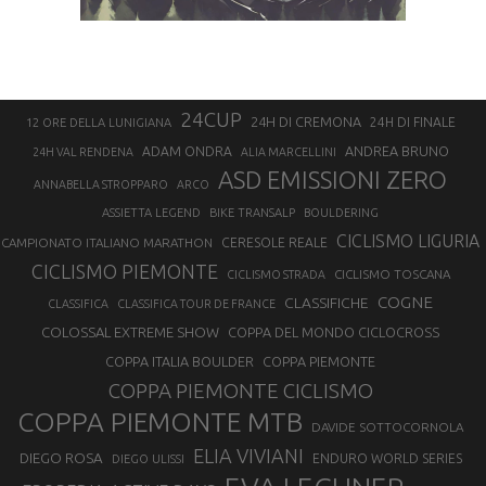
24CUP
24H DI CREMONA
24H DI FINALE
12 ORE DELLA LUNIGIANA
ANDREA BRUNO
ADAM ONDRA
24H VAL RENDENA
ALIA MARCELLINI
ASD EMISSIONI ZERO
ANNABELLA STROPPARO
ARCO
ASSIETTA LEGEND
BIKE TRANSALP
BOULDERING
CICLISMO LIGURIA
CAMPIONATO ITALIANO MARATHON
CERESOLE REALE
CICLISMO PIEMONTE
CICLISMO TOSCANA
CICLISMO STRADA
COGNE
CLASSIFICHE
CLASSIFICA
CLASSIFICA TOUR DE FRANCE
COLOSSAL EXTREME SHOW
COPPA DEL MONDO CICLOCROSS
COPPA ITALIA BOULDER
COPPA PIEMONTE
COPPA PIEMONTE CICLISMO
COPPA PIEMONTE MTB
DAVIDE SOTTOCORNOLA
ELIA VIVIANI
DIEGO ROSA
ENDURO WORLD SERIES
DIEGO ULISSI