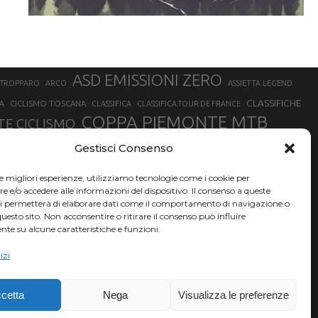
ASD EMISSIONI ZERO
STROPPARO
ARCO
ASSIETTA LEGEND
CLASSIFICHE
CICLISMO TOSCANA
A
CLASSIFICA
CLASSIFICA TOUR DE FRANCE
COPPA PIEMONTE MTB
E CICLISMO
NER
FABIO ARU
Gestisci Consenso
FIAB
FILIPPO GANNA
FINALE LIGURE
EVEREST
GERHARD KERSCHBAUMER
GIACOMO NIZZOLO
GILBERTO SIMONI
le migliori esperienze, utilizziamo tecnologie come i cookie per
HERVÉ BARMASSE
INSUBRIA BIKE FESTIVAL
e/o accedere alle informazioni del dispositivo. Il consenso a queste
BARMASSE
ci permetterà di elaborare dati come il comportamento di navigazione o
LUCA BRAIDOT
G
MARATHON BIKE DELLA BRIANZA
questo sito. Non acconsentire o ritirare il consenso può influire
te su alcune caratteristiche e funzioni.
RUET
MATHIEU VAN DER POEL
MATTEO TRENTIN
MIKE FELDERER
izi
SAM HILL
SANDRA MAIRHOFER
SONNY COLBRELLI
NADO
SIMONE MORO
VINCENZO NIBALI
VAL DI SOLE
TRIATHLON OLIMPICO
THLON
cetta
Nega
Visualizza le preferenze