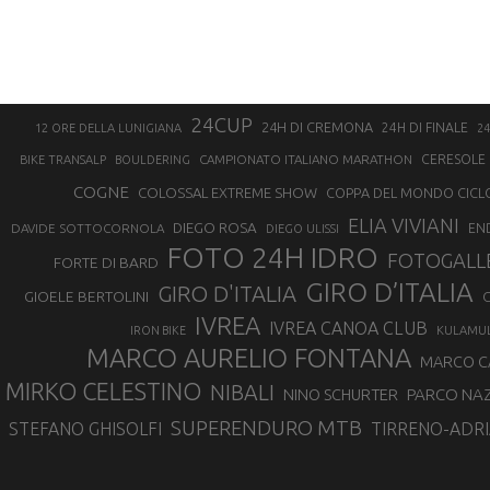
24CUP
24H DI CREMONA
24H DI FINALE
12 ORE DELLA LUNIGIANA
24
CAMPIONATO ITALIANO MARATHON
CERESOLE 
BIKE TRANSALP
BOULDERING
COGNE
COLOSSAL EXTREME SHOW
COPPA DEL MONDO CICL
ELIA VIVIANI
DIEGO ROSA
DAVIDE SOTTOCORNOLA
EN
DIEGO ULISSI
FOTO 24H IDRO
FOTOGALL
FORTE DI BARD
GIRO D’ITALIA
GIRO D'ITALIA
GIOELE BERTOLINI
G
IVREA
IVREA CANOA CLUB
IRON BIKE
KULAMU
MARCO AURELIO FONTANA
MARCO 
MIRKO CELESTINO
NIBALI
NINO SCHURTER
PARCO NAZ
SUPERENDURO MTB
STEFANO GHISOLFI
TIRRENO-ADRI