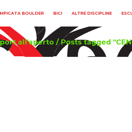
BOULDER
BICI
ALTRE DISCIPLINE
ESCURSIONIS
MPICATA BOULDER
BICI
ALTRE DISCIPLINE
ESC
port all'aperto
/
Posts tagged "CE