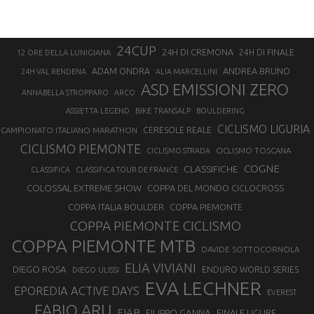
24CUP
24H DI CREMONA
24H DI FINALE
12 ORE DELLA LUNIGIANA
ANDREA BRUNO
ADAM ONDRA
24H VAL RENDENA
ALIA MARCELLINI
ASD EMISSIONI ZERO
ANNABELLA STROPPARO
ARCO
ASSIETTA LEGEND
BIKE TRANSALP
BOULDERING
CICLISMO LIGURIA
CAMPIONATO ITALIANO MARATHON
CERESOLE REALE
CICLISMO PIEMONTE
CICLISMO TOSCANA
CICLISMO STRADA
COGNE
CLASSIFICHE
CLASSIFICA
CLASSIFICA TOUR DE FRANCE
COLOSSAL EXTREME SHOW
COPPA DEL MONDO CICLOCROSS
COPPA ITALIA BOULDER
COPPA PIEMONTE
COPPA PIEMONTE CICLISMO
COPPA PIEMONTE MTB
DAVIDE SOTTOCORNOLA
ELIA VIVIANI
DIEGO ROSA
ENDURO WORLD SERIES
DIEGO ULISSI
EVA LECHNER
EPOREDIA ACTIVE DAYS
EVEREST
FABIO ARU
FIAB
FILIPPO GANNA
FINALE LIGURE