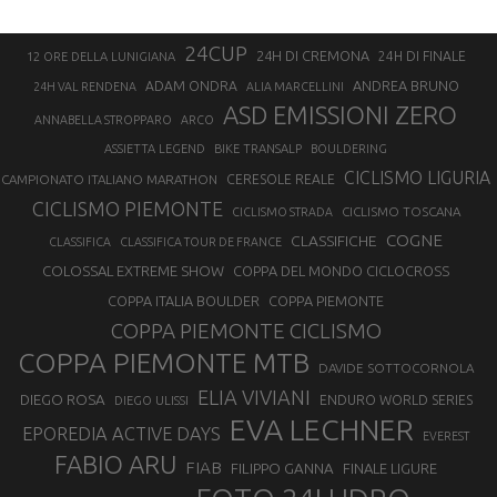
24CUP
24H DI CREMONA
24H DI FINALE
12 ORE DELLA LUNIGIANA
ANDREA BRUNO
ADAM ONDRA
24H VAL RENDENA
ALIA MARCELLINI
ASD EMISSIONI ZERO
ANNABELLA STROPPARO
ARCO
ASSIETTA LEGEND
BIKE TRANSALP
BOULDERING
CICLISMO LIGURIA
CAMPIONATO ITALIANO MARATHON
CERESOLE REALE
CICLISMO PIEMONTE
CICLISMO TOSCANA
CICLISMO STRADA
COGNE
CLASSIFICHE
CLASSIFICA
CLASSIFICA TOUR DE FRANCE
COLOSSAL EXTREME SHOW
COPPA DEL MONDO CICLOCROSS
COPPA ITALIA BOULDER
COPPA PIEMONTE
COPPA PIEMONTE CICLISMO
COPPA PIEMONTE MTB
DAVIDE SOTTOCORNOLA
ELIA VIVIANI
DIEGO ROSA
ENDURO WORLD SERIES
DIEGO ULISSI
EVA LECHNER
EPOREDIA ACTIVE DAYS
EVEREST
FABIO ARU
FIAB
FILIPPO GANNA
FINALE LIGURE