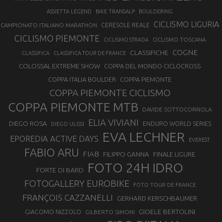
ASSIETTA LEGEND
BIKE TRANSALP
BOULDERING
CICLISMO LIGURIA
CAMPIONATO ITALIANO MARATHON
CERESOLE REALE
CICLISMO PIEMONTE
CICLISMO TOSCANA
CICLISMO STRADA
COGNE
CLASSIFICHE
CLASSIFICA
CLASSIFICA TOUR DE FRANCE
COLOSSAL EXTREME SHOW
COPPA DEL MONDO CICLOCROSS
COPPA ITALIA BOULDER
COPPA PIEMONTE
COPPA PIEMONTE CICLISMO
COPPA PIEMONTE MTB
DAVIDE SOTTOCORNOLA
ELIA VIVIANI
DIEGO ROSA
ENDURO WORLD SERIES
DIEGO ULISSI
EVA LECHNER
EPOREDIA ACTIVE DAYS
EVEREST
FABIO ARU
FIAB
FILIPPO GANNA
FINALE LIGURE
FOTO 24H IDRO
FORTE DI BARD
FOTOGALLERY EUROBIKE
FOTO TOUR DE FRANCE
FRANÇOIS CAZZANELLI
GERHARD KERSCHBAUMER
GIOELE BERTOLINI
GIACOMO NIZZOLO
GILBERTO SIMONI