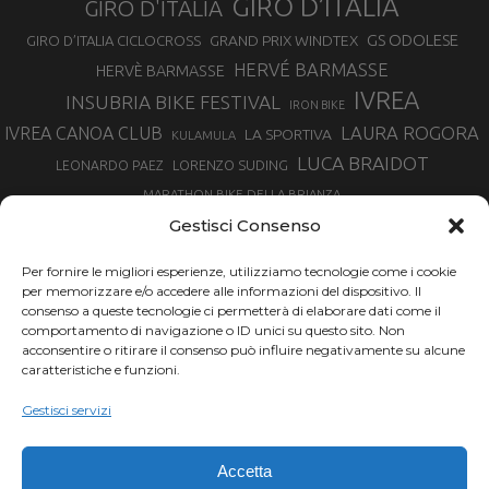
GIRO D’ITALIA
GIRO D'ITALIA
GS ODOLESE
GRAND PRIX WINDTEX
GIRO D’ITALIA CICLOCROSS
HERVÉ BARMASSE
HERVÈ BARMASSE
IVREA
INSUBRIA BIKE FESTIVAL
IRON BIKE
LAURA ROGORA
IVREA CANOA CLUB
LA SPORTIVA
KULAMULA
LUCA BRAIDOT
LORENZO SUDING
LEONARDO PAEZ
MARATHON BIKE DELLA BRIANZA
MARCO AURELIO FONTANA
Gestisci Consenso
MARTINA BERTA
MARCO COSTA
MARCO CAMANDONA
Per fornire le migliori esperienze, utilizziamo tecnologie come i cookie
MARTINO FRUET
MATHIEU VAN DER POEL
per memorizzare e/o accedere alle informazioni del dispositivo. Il
MATTEO TRENTIN
MIKE FELDERER
consenso a queste tecnologie ci permetterà di elaborare dati come il
MIRKO CELESTINO
NIBALI
NINO SCHURTER
comportamento di navigazione o ID unici su questo sito. Non
PARCO NAZIONALE GRAN PARADISO
acconsentire o ritirare il consenso può influire negativamente su alcune
PROMENADO BIKE
caratteristiche e funzioni.
SAM HILL
SANDRA MAIRHOFER
RAMPIGNADO
RACING TEAM DAYCO
STEFANO GHISOLFI
Gestisci servizi
SONNY COLBRELLI
SIMONE MORO
SUPERENDURO MTB
TIRRENO-ADRIATICO
TOUR DE FRANCE
Accetta
TRENTINO MTB
TRIATHLON