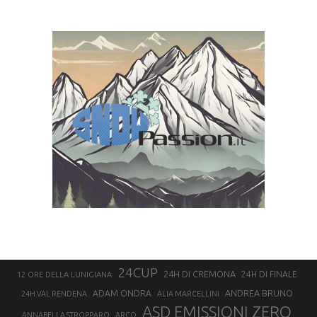
24CUP
24H DI CREMONA
24H DI FINALE
12 ORE DELLA LUNIGIANA
ANDREA BRUNO
ADAM ONDRA
24H VAL RENDENA
ALIA MARCELLINI
ASD EMISSIONI ZERO
ANNABELLA STROPPARO
ARCO