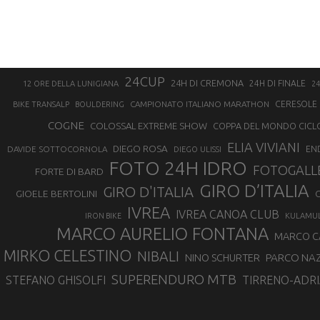
24CUP
24H DI CREMONA
24H DI FINALE
12 ORE DELLA LUNIGIANA
24
CAMPIONATO ITALIANO MARATHON
CERESOLE 
BIKE TRANSALP
BOULDERING
COGNE
COLOSSAL EXTREME SHOW
COPPA DEL MONDO CICL
ELIA VIVIANI
DIEGO ROSA
DAVIDE SOTTOCORNOLA
EN
DIEGO ULISSI
FOTO 24H IDRO
FOTOGALL
FORTE DI BARD
GIRO D’ITALIA
GIRO D'ITALIA
GIOELE BERTOLINI
G
IVREA
IVREA CANOA CLUB
IRON BIKE
KULAMU
MARCO AURELIO FONTANA
MARCO 
MIRKO CELESTINO
NIBALI
NINO SCHURTER
PARCO NAZ
SUPERENDURO MTB
STEFANO GHISOLFI
TIRRENO-ADRI