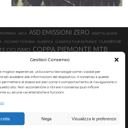
ASD EMISSIONI ZERO
STROPPARO
ARCO
ASSIETTA LEGEND
CLASSIFICHE
CICLISMO TOSCANA
A
CLASSIFICA
CLASSIFICA TOUR DE FRANCE
COPPA PIEMONTE MTB
E CICLISMO
NER
FABIO ARU
Gestisci Consenso
FIAB
FILIPPO GANNA
FINALE LIGURE
EVEREST
GERHARD KERSCHBAUMER
GIACOMO NIZZOLO
GILBERTO SIMONI
le migliori esperienze, utilizziamo tecnologie come i cookie per
HERVÉ BARMASSE
INSUBRIA BIKE FESTIVAL
e/o accedere alle informazioni del dispositivo. Il consenso a queste
BARMASSE
ci permetterà di elaborare dati come il comportamento di navigazione o
LUCA BRAIDOT
G
MARATHON BIKE DELLA BRIANZA
questo sito. Non acconsentire o ritirare il consenso può influire
te su alcune caratteristiche e funzioni.
RUET
MATHIEU VAN DER POEL
MATTEO TRENTIN
MIKE FELDERER
izi
SAM HILL
SANDRA MAIRHOFER
SONNY COLBRELLI
NADO
SIMONE MORO
VINCENZO NIBALI
VAL DI SOLE
TRIATHLON OLIMPICO
THLON
cetta
Nega
Visualizza le preferenze