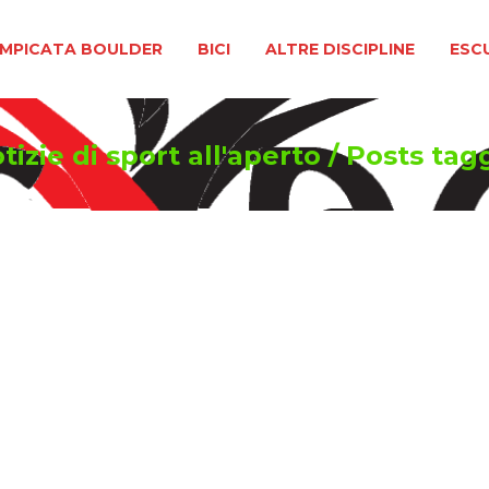
BOULDER
BICI
ALTRE DISCIPLINE
ESCURSIONIS
MPICATA BOULDER
BICI
ALTRE DISCIPLINE
ESC
izie di sport all'aperto
/
Posts tag