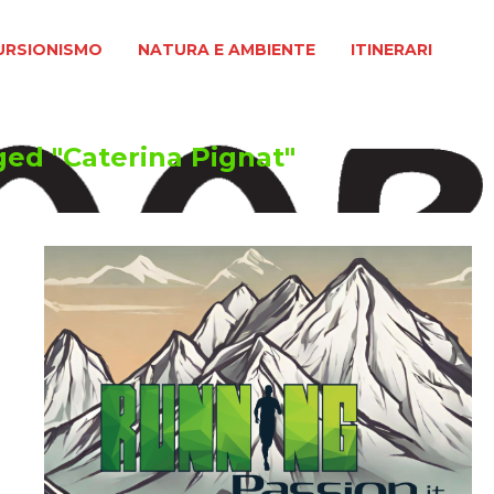
MO
NATURA E AMBIENTE
ITINERARI
URSIONISMO
NATURA E AMBIENTE
ITINERARI
ged "Caterina Pignat"