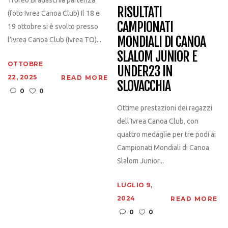
Trofeo Bradaschia partenza
RISULTATI
(foto Ivrea Canoa Club) Il 18 e
CAMPIONATI
19 ottobre si è svolto presso
MONDIALI DI CANOA
l’Ivrea Canoa Club (Ivrea TO)...
SLALOM JUNIOR E
OTTOBRE
UNDER23 IN
22, 2025
READ MORE
SLOVACCHIA
0
0
Ottime prestazioni dei ragazzi
dell’Ivrea Canoa Club, con
quattro medaglie per tre podi ai
Campionati Mondiali di Canoa
Slalom Junior...
LUGLIO 9,
2024
READ MORE
0
0