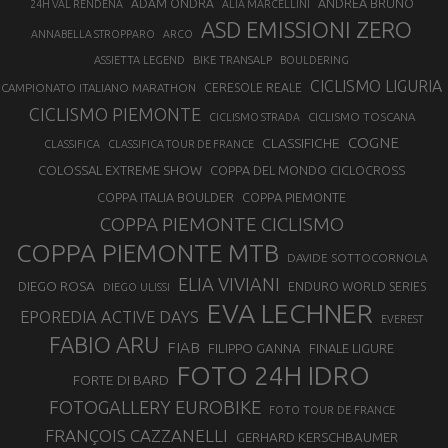
ANDREA BRUNO
ADAM ONDRA
24H VAL RENDENA
ALIA MARCELLINI
ASD EMISSIONI ZERO
ANNABELLA STROPPARO
ARCO
ASSIETTA LEGEND
BIKE TRANSALP
BOULDERING
CICLISMO LIGURIA
CAMPIONATO ITALIANO MARATHON
CERESOLE REALE
CICLISMO PIEMONTE
CICLISMO TOSCANA
CICLISMO STRADA
COGNE
CLASSIFICHE
CLASSIFICA
CLASSIFICA TOUR DE FRANCE
COLOSSAL EXTREME SHOW
COPPA DEL MONDO CICLOCROSS
COPPA ITALIA BOULDER
COPPA PIEMONTE
COPPA PIEMONTE CICLISMO
COPPA PIEMONTE MTB
DAVIDE SOTTOCORNOLA
ELIA VIVIANI
DIEGO ROSA
ENDURO WORLD SERIES
DIEGO ULISSI
EVA LECHNER
EPOREDIA ACTIVE DAYS
EVEREST
FABIO ARU
FIAB
FILIPPO GANNA
FINALE LIGURE
FOTO 24H IDRO
FORTE DI BARD
FOTOGALLERY EUROBIKE
FOTO TOUR DE FRANCE
FRANÇOIS CAZZANELLI
GERHARD KERSCHBAUMER