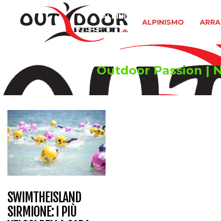
ALPINISMO
ARRAMPICATA 
ALPINISMO
ARRA
Outdoor Passion | No
SWIMTHEISLAND
SIRMIONE: I PIÙ