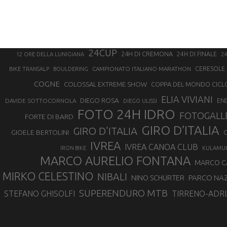
24CUP
24H DI CREMONA
24H DI FINALE
12 ORE DELLA LUNIGIANA
24
CAMPIONATO ITALIANO MARATHON
CERESOLE 
BIKE TRANSALP
BOULDERING
COGNE
COLOSSAL EXTREME SHOW
COPPA DEL MONDO CICL
ELIA VIVIANI
DIEGO ROSA
DAVIDE SOTTOCORNOLA
EN
DIEGO ULISSI
FOTO 24H IDRO
FOTOGALL
FORTE DI BARD
GIRO D’ITALIA
GIRO D'ITALIA
GIOELE BERTOLINI
G
IVREA
IVREA CANOA CLUB
IRON BIKE
KULAMU
MARCO AURELIO FONTANA
MARCO 
MIRKO CELESTINO
NIBALI
NINO SCHURTER
PARCO NAZ
SUPERENDURO MTB
STEFANO GHISOLFI
TIRRENO-ADRI