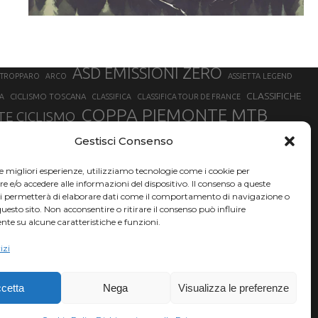
ASD EMISSIONI ZERO
STROPPARO
ARCO
ASSIETTA LEGEND
CLASSIFICHE
CICLISMO TOSCANA
A
CLASSIFICA
CLASSIFICA TOUR DE FRANCE
COPPA PIEMONTE MTB
E CICLISMO
NER
FABIO ARU
Gestisci Consenso
FIAB
FILIPPO GANNA
FINALE LIGURE
EVEREST
GERHARD KERSCHBAUMER
GIACOMO NIZZOLO
GILBERTO SIMONI
le migliori esperienze, utilizziamo tecnologie come i cookie per
HERVÉ BARMASSE
INSUBRIA BIKE FESTIVAL
e/o accedere alle informazioni del dispositivo. Il consenso a queste
BARMASSE
ci permetterà di elaborare dati come il comportamento di navigazione o
LUCA BRAIDOT
G
MARATHON BIKE DELLA BRIANZA
questo sito. Non acconsentire o ritirare il consenso può influire
te su alcune caratteristiche e funzioni.
RUET
MATHIEU VAN DER POEL
MATTEO TRENTIN
MIKE FELDERER
izi
SAM HILL
SANDRA MAIRHOFER
SONNY COLBRELLI
NADO
SIMONE MORO
VINCENZO NIBALI
VAL DI SOLE
TRIATHLON OLIMPICO
THLON
cetta
Nega
Visualizza le preferenze