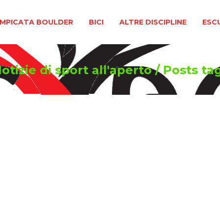
BOULDER
BICI
ALTRE DISCIPLINE
ESCURSIONIS
MPICATA BOULDER
BICI
ALTRE DISCIPLINE
ESC
tizie di sport all'aperto
/
Posts ta