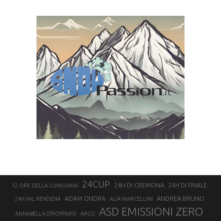
24CUP
24H DI CREMONA
24H DI FINALE
12 ORE DELLA LUNIGIANA
ANDREA BRUNO
ADAM ONDRA
24H VAL RENDENA
ALIA MARCELLINI
ASD EMISSIONI ZERO
ANNABELLA STROPPARO
ARCO