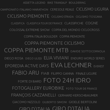
ASSIETTA LEGEND
BIKE TRANSALP
BOULDERING
CICLISMO LIGURIA
CAMPIONATO ITALIANO MARATHON
CERESOLE REALE
CICLISMO PIEMONTE
CICLISMO TOSCANA
CICLISMO STRADA
COGNE
CLASSIFICHE
CLASSIFICA
CLASSIFICA TOUR DE FRANCE
COLOSSAL EXTREME SHOW
COPPA DEL MONDO CICLOCROSS
COPPA ITALIA BOULDER
COPPA PIEMONTE
COPPA PIEMONTE CICLISMO
COPPA PIEMONTE MTB
DAVIDE SOTTOCORNOLA
ELIA VIVIANI
DIEGO ROSA
ENDURO WORLD SERIES
DIEGO ULISSI
EVA LECHNER
EPOREDIA ACTIVE DAYS
EVEREST
FABIO ARU
FIAB
FILIPPO GANNA
FINALE LIGURE
FOTO 24H IDRO
FORTE DI BARD
FOTOGALLERY EUROBIKE
FOTO TOUR DE FRANCE
FRANÇOIS CAZZANELLI
GERHARD KERSCHBAUMER
GIOELE BERTOLINI
GIACOMO NIZZOLO
GILBERTO SIMONI
GIRO D’ITALIA
GIRO D'ITALIA