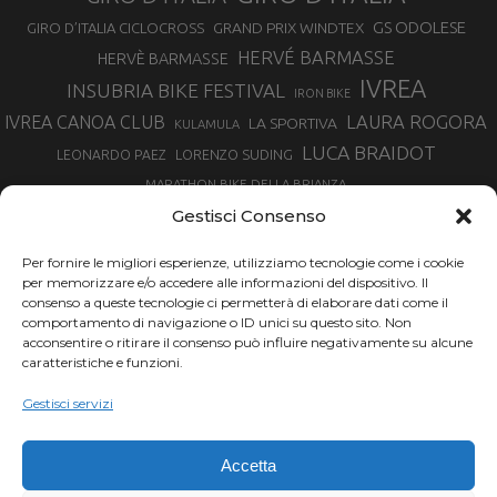
GS ODOLESE
GRAND PRIX WINDTEX
GIRO D’ITALIA CICLOCROSS
HERVÉ BARMASSE
HERVÈ BARMASSE
IVREA
INSUBRIA BIKE FESTIVAL
IRON BIKE
LAURA ROGORA
IVREA CANOA CLUB
LA SPORTIVA
KULAMULA
LUCA BRAIDOT
LORENZO SUDING
LEONARDO PAEZ
MARATHON BIKE DELLA BRIANZA
MARCO AURELIO FONTANA
Gestisci Consenso
MARTINA BERTA
MARCO COSTA
MARCO CAMANDONA
Per fornire le migliori esperienze, utilizziamo tecnologie come i cookie
MARTINO FRUET
MATHIEU VAN DER POEL
per memorizzare e/o accedere alle informazioni del dispositivo. Il
MATTEO TRENTIN
MIKE FELDERER
consenso a queste tecnologie ci permetterà di elaborare dati come il
MIRKO CELESTINO
NIBALI
NINO SCHURTER
comportamento di navigazione o ID unici su questo sito. Non
PARCO NAZIONALE GRAN PARADISO
acconsentire o ritirare il consenso può influire negativamente su alcune
PROMENADO BIKE
caratteristiche e funzioni.
SAM HILL
SANDRA MAIRHOFER
RAMPIGNADO
RACING TEAM DAYCO
STEFANO GHISOLFI
Gestisci servizi
SONNY COLBRELLI
SIMONE MORO
SUPERENDURO MTB
TIRRENO-ADRIATICO
TOUR DE FRANCE
Accetta
TRENTINO MTB
TRIATHLON