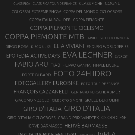
COGNE
CLASSIFICHE
CLASSIFICA
CLASSIFICA TOUR DE FRANCE
COLOSSAL EXTREME SHOW
COPPA DEL MONDO CICLOCROSS
COPPA ITALIA BOULDER
COPPA PIEMONTE
COPPA PIEMONTE CICLISMO
COPPA PIEMONTE MTB
DAVIDE SOTTOCORNOLA
ELIA VIVIANI
DIEGO ROSA
ENDURO WORLD SERIES
DIEGO ULISSI
EVA LECHNER
EPOREDIA ACTIVE DAYS
EVEREST
FABIO ARU
FIAB
FILIPPO GANNA
FINALE LIGURE
FOTO 24H IDRO
FORTE DI BARD
FOTOGALLERY EUROBIKE
FOTO TOUR DE FRANCE
FRANÇOIS CAZZANELLI
GERHARD KERSCHBAUMER
GIOELE BERTOLINI
GIACOMO NIZZOLO
GILBERTO SIMONI
GIRO D’ITALIA
GIRO D'ITALIA
GS ODOLESE
GRAND PRIX WINDTEX
GIRO D’ITALIA CICLOCROSS
HERVÉ BARMASSE
HERVÈ BARMASSE
IVREA
INSUBRIA BIKE FESTIVAL