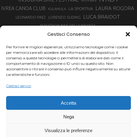
IRON BIKE
LAURA ROGORA
IVREA CANOA CLUB
LA SPORTIVA
KULAMULA
LUCA BRAIDOT
LORENZO SUDING
LEONARDO PAEZ
MARATHON BIKE DELLA BRIANZA
MARCO AURELIO FONTANA
Gestisci Consenso
MARTINA BERTA
MARCO COSTA
MARCO CAMANDONA
Per fornire le migliori esperienze, utilizziamo tecnologie come i cookie
MARTINO FRUET
MATHIEU VAN DER POEL
per memorizzare e/o accedere alle informazioni del dispositivo. Il
MATTEO TRENTIN
MIKE FELDERER
consenso a queste tecnologie ci permetterà di elaborare dati come il
MIRKO CELESTINO
NIBALI
NINO SCHURTER
comportamento di navigazione o ID unici su questo sito. Non
PARCO NAZIONALE GRAN PARADISO
acconsentire o ritirare il consenso può influire negativamente su alcune
PROMENADO BIKE
caratteristiche e funzioni.
SAM HILL
SANDRA MAIRHOFER
RAMPIGNADO
RACING TEAM DAYCO
STEFANO GHISOLFI
Gestisci servizi
SONNY COLBRELLI
SIMONE MORO
SUPERENDURO MTB
TIRRENO-ADRIATICO
TOUR DE FRANCE
Accetta
TRENTINO MTB
TRIATHLON
VINCENZO NIBALI
VAL DI SOLE
TRIATHLON OLIMPICO
Nega
VUELTA SPAGNA
VUELTA
WINTER TRIATHLON
Visualizza le preferenze
Chi siamo |
Termini d'uso |
Privacy |
Cookie