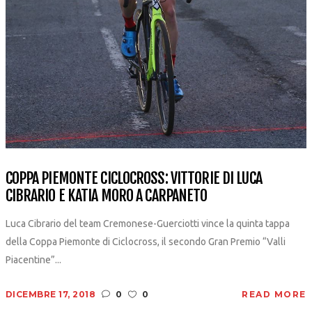
COPPA PIEMONTE CICLOCROSS: VITTORIE DI LUCA
CIBRARIO E KATIA MORO A CARPANETO
Luca Cibrario del team Cremonese-Guerciotti vince la quinta tappa
della Coppa Piemonte di Ciclocross, il secondo Gran Premio “Valli
Piacentine”...
DICEMBRE 17, 2018
0
0
READ MORE