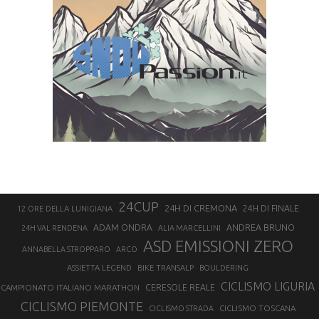
24CUP
24H DI CREMONA
24H DI FINALE
12 ORE DELLA LUNIGIANA
ANDREA BRUNO
ADAM ONDRA
24H VAL RENDENA
ALIA MARCELLINI
ASD EMISSIONI ZERO
ANNABELLA STROPPARO
ARCO
ASSIETTA LEGEND
BIKE TRANSALP
BOULDERING
CICLISMO LIGURIA
CAMPIONATO ITALIANO MARATHON
CERESOLE REALE
CICLISMO PIEMONTE
CICLISMO TOSCANA
CICLISMO STRADA