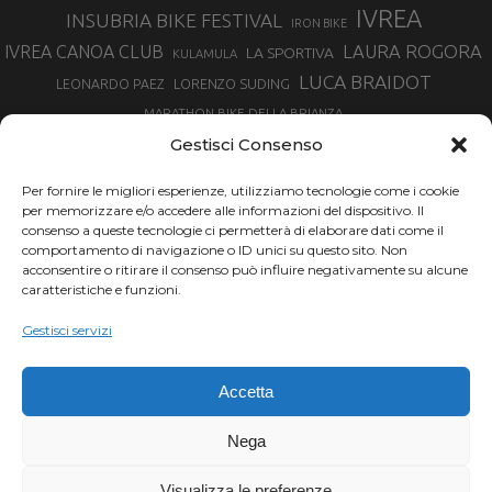
IVREA
INSUBRIA BIKE FESTIVAL
IRON BIKE
LAURA ROGORA
IVREA CANOA CLUB
LA SPORTIVA
KULAMULA
LUCA BRAIDOT
LORENZO SUDING
LEONARDO PAEZ
MARATHON BIKE DELLA BRIANZA
MARCO AURELIO FONTANA
Gestisci Consenso
MARTINA BERTA
MARCO COSTA
MARCO CAMANDONA
Per fornire le migliori esperienze, utilizziamo tecnologie come i cookie
MARTINO FRUET
MATHIEU VAN DER POEL
per memorizzare e/o accedere alle informazioni del dispositivo. Il
MATTEO TRENTIN
MIKE FELDERER
consenso a queste tecnologie ci permetterà di elaborare dati come il
MIRKO CELESTINO
NIBALI
NINO SCHURTER
comportamento di navigazione o ID unici su questo sito. Non
PARCO NAZIONALE GRAN PARADISO
acconsentire o ritirare il consenso può influire negativamente su alcune
PROMENADO BIKE
caratteristiche e funzioni.
SAM HILL
SANDRA MAIRHOFER
RAMPIGNADO
RACING TEAM DAYCO
STEFANO GHISOLFI
Gestisci servizi
SONNY COLBRELLI
SIMONE MORO
SUPERENDURO MTB
TIRRENO-ADRIATICO
TOUR DE FRANCE
Accetta
TRENTINO MTB
TRIATHLON
VINCENZO NIBALI
VAL DI SOLE
TRIATHLON OLIMPICO
Nega
VUELTA SPAGNA
VUELTA
WINTER TRIATHLON
Visualizza le preferenze