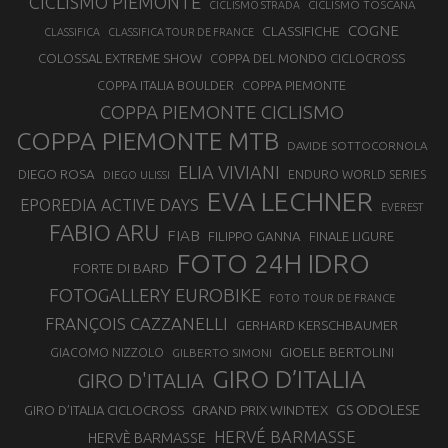
CICLISMO PIEMONTE
CICLISMO TOSCANA
CICLISMO STRADA
COGNE
CLASSIFICHE
CLASSIFICA
CLASSIFICA TOUR DE FRANCE
COLOSSAL EXTREME SHOW
COPPA DEL MONDO CICLOCROSS
COPPA ITALIA BOULDER
COPPA PIEMONTE
COPPA PIEMONTE CICLISMO
COPPA PIEMONTE MTB
DAVIDE SOTTOCORNOLA
ELIA VIVIANI
DIEGO ROSA
ENDURO WORLD SERIES
DIEGO ULISSI
EVA LECHNER
EPOREDIA ACTIVE DAYS
EVEREST
FABIO ARU
FIAB
FILIPPO GANNA
FINALE LIGURE
FOTO 24H IDRO
FORTE DI BARD
FOTOGALLERY EUROBIKE
FOTO TOUR DE FRANCE
FRANÇOIS CAZZANELLI
GERHARD KERSCHBAUMER
GIOELE BERTOLINI
GIACOMO NIZZOLO
GILBERTO SIMONI
GIRO D’ITALIA
GIRO D'ITALIA
GS ODOLESE
GRAND PRIX WINDTEX
GIRO D’ITALIA CICLOCROSS
HERVÉ BARMASSE
HERVÈ BARMASSE