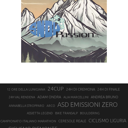
24CUP
24H DI CREMONA
24H DI FINALE
12 ORE DELLA LUNIGIANA
ANDREA BRUNO
ADAM ONDRA
24H VAL RENDENA
ALIA MARCELLINI
ASD EMISSIONI ZERO
ANNABELLA STROPPARO
ARCO
ASSIETTA LEGEND
BIKE TRANSALP
BOULDERING
CICLISMO LIGURIA
CAMPIONATO ITALIANO MARATHON
CERESOLE REALE