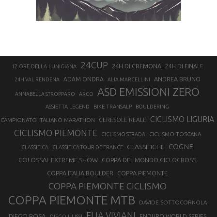
24CUP
24H DI CREMONA
24H DI FINALE
12 ORE DELLA LUNIGIANA
ANDREA BRUNO
ADAM ONDRA
24H VAL RENDENA
ALIA MARCELLINI
ASD EMISSIONI ZERO
ANNABELLA STROPPARO
ARCO
ASSIETTA LEGEND
BIKE TRANSALP
BOULDERING
CICLISMO LIGURIA
CAMPIONATO ITALIANO MARATHON
CERESOLE REALE
CICLISMO PIEMONTE
CICLISMO TOSCANA
CICLISMO STRADA
COGNE
CLASSIFICHE
CLASSIFICA
CLASSIFICA TOUR DE FRANCE
COLOSSAL EXTREME SHOW
COPPA DEL MONDO CICLOCROSS
COPPA ITALIA BOULDER
COPPA PIEMONTE
COPPA PIEMONTE CICLISMO
COPPA PIEMONTE MTB
DAVIDE SOTTOCORNOLA
ELIA VIVIANI
DIEGO ROSA
ENDURO WORLD SERIES
DIEGO ULISSI