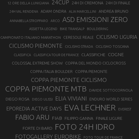
24CUP
24H DI CREMONA
24H DI FINALE
12 ORE DELLA LUNIGIANA
ANDREA BRUNO
ADAM ONDRA
24H VAL RENDENA
ALIA MARCELLINI
ASD EMISSIONI ZERO
ANNABELLA STROPPARO
ARCO
ASSIETTA LEGEND
BIKE TRANSALP
BOULDERING
CICLISMO LIGURIA
CAMPIONATO ITALIANO MARATHON
CERESOLE REALE
CICLISMO PIEMONTE
CICLISMO TOSCANA
CICLISMO STRADA
COGNE
CLASSIFICHE
CLASSIFICA
CLASSIFICA TOUR DE FRANCE
COLOSSAL EXTREME SHOW
COPPA DEL MONDO CICLOCROSS
COPPA ITALIA BOULDER
COPPA PIEMONTE
COPPA PIEMONTE CICLISMO
COPPA PIEMONTE MTB
DAVIDE SOTTOCORNOLA
ELIA VIVIANI
DIEGO ROSA
ENDURO WORLD SERIES
DIEGO ULISSI
EVA LECHNER
EPOREDIA ACTIVE DAYS
EVEREST
FABIO ARU
FIAB
FILIPPO GANNA
FINALE LIGURE
FOTO 24H IDRO
FORTE DI BARD
FOTOGALLERY EUROBIKE
FOTO TOUR DE FRANCE