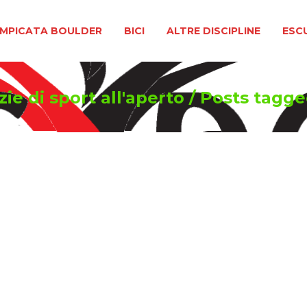
BOULDER
BICI
ALTRE DISCIPLINE
ESCURSIONIS
MPICATA BOULDER
BICI
ALTRE DISCIPLINE
ESC
ie di sport all'aperto
/
Posts tagg