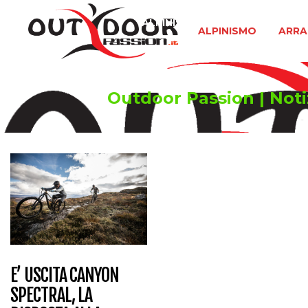
ALPINISMO
ARRAMPICATA 
ALPINISMO
ARRA
Outdoor Passion | Notiz
E’ USCITA CANYON
SPECTRAL, LA