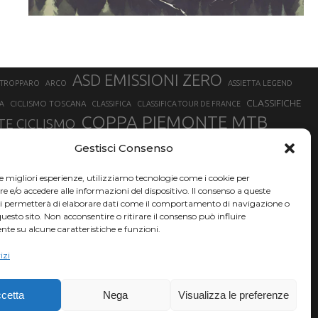
ASD EMISSIONI ZERO
STROPPARO
ARCO
ASSIETTA LEGEND
CLASSIFICHE
CICLISMO TOSCANA
A
CLASSIFICA
CLASSIFICA TOUR DE FRANCE
COPPA PIEMONTE MTB
E CICLISMO
NER
FABIO ARU
Gestisci Consenso
FIAB
FILIPPO GANNA
FINALE LIGURE
EVEREST
GERHARD KERSCHBAUMER
GIACOMO NIZZOLO
GILBERTO SIMONI
le migliori esperienze, utilizziamo tecnologie come i cookie per
HERVÉ BARMASSE
INSUBRIA BIKE FESTIVAL
e/o accedere alle informazioni del dispositivo. Il consenso a queste
BARMASSE
ci permetterà di elaborare dati come il comportamento di navigazione o
LUCA BRAIDOT
G
MARATHON BIKE DELLA BRIANZA
questo sito. Non acconsentire o ritirare il consenso può influire
te su alcune caratteristiche e funzioni.
RUET
MATHIEU VAN DER POEL
MATTEO TRENTIN
MIKE FELDERER
izi
SAM HILL
SANDRA MAIRHOFER
SONNY COLBRELLI
NADO
SIMONE MORO
VINCENZO NIBALI
VAL DI SOLE
TRIATHLON OLIMPICO
THLON
cetta
Nega
Visualizza le preferenze