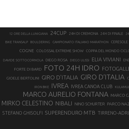
24CUP
24H DI CREMONA
24H DI FINALE
12 ORE DELLA LUNIGIANA
24
CAMPIONATO ITALIANO MARATHON
CERESOLE 
BIKE TRANSALP
BOULDERING
COGNE
COLOSSAL EXTREME SHOW
COPPA DEL MONDO CICL
ELIA VIVIANI
DIEGO ROSA
DAVIDE SOTTOCORNOLA
EN
DIEGO ULISSI
FOTO 24H IDRO
FOTOGALL
FORTE DI BARD
GIRO D’ITALIA
GIRO D'ITALIA
GIOELE BERTOLINI
G
IVREA
IVREA CANOA CLUB
IRON BIKE
KULAMU
MARCO AURELIO FONTANA
MARCO 
MIRKO CELESTINO
NIBALI
NINO SCHURTER
PARCO NAZ
SUPERENDURO MTB
STEFANO GHISOLFI
TIRRENO-ADRI