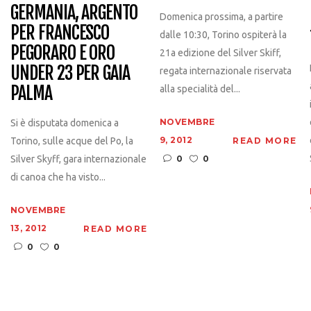
GERMANIA, ARGENTO
Domenica prossima, a partire
PER FRANCESCO
dalle 10:30, Torino ospiterà la
PEGORARO E ORO
21a edizione del Silver Skiff,
UNDER 23 PER GAIA
regata internazionale riservata
PALMA
alla specialità del...
NOVEMBRE
Si è disputata domenica a
9, 2012
READ MORE
Torino, sulle acque del Po, la
0
0
Silver Skyff, gara internazionale
di canoa che ha visto...
NOVEMBRE
13, 2012
READ MORE
0
0