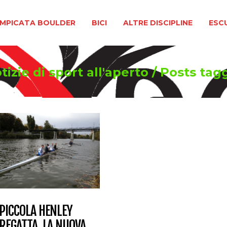
BOULDER
BICI
ALTRE DISCIPLINE
ESCURSIONIS
MPICATA BOULDER
BICI
ALTRE DISCIPLINE
ESC
izie di sport all'aperto
/
Posts ta
PICCOLA HENLEY
REGATTA, LA NUOVA