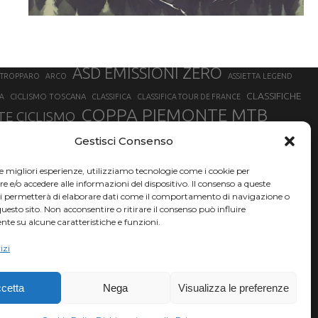
ASD EMISSIONI ZERO
STROPPARO
ARCO
ASSIETTA LEGEND
CLASSIFICHE
CICLISMO TOSCANA
A
CLASSIFICA
CLASSIFICA TOUR DE FRANCE
COPPA PIEMONTE MTB
E CICLISMO
NER
FABIO ARU
Gestisci Consenso
FIAB
FILIPPO GANNA
FINALE LIGURE
EVEREST
GERHARD KERSCHBAUMER
GIACOMO NIZZOLO
GILBERTO SIMONI
le migliori esperienze, utilizziamo tecnologie come i cookie per
HERVÉ BARMASSE
INSUBRIA BIKE FESTIVAL
e/o accedere alle informazioni del dispositivo. Il consenso a queste
BARMASSE
ci permetterà di elaborare dati come il comportamento di navigazione o
LUCA BRAIDOT
G
MARATHON BIKE DELLA BRIANZA
questo sito. Non acconsentire o ritirare il consenso può influire
te su alcune caratteristiche e funzioni.
RUET
MATHIEU VAN DER POEL
MATTEO TRENTIN
MIKE FELDERER
izi
SAM HILL
SANDRA MAIRHOFER
SONNY COLBRELLI
NADO
SIMONE MORO
VINCENZO NIBALI
VAL DI SOLE
TRIATHLON OLIMPICO
THLON
cetta
Nega
Visualizza le preferenze