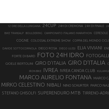
24CUP
24H DI CREMONA
24H DI FINALE
12 ORE DELLA LUNIGIANA
24
CAMPIONATO ITALIANO MARATHON
CERESOLE 
BIKE TRANSALP
BOULDERING
COGNE
COLOSSAL EXTREME SHOW
COPPA DEL MONDO CICL
ELIA VIVIANI
DIEGO ROSA
DAVIDE SOTTOCORNOLA
EN
DIEGO ULISSI
FOTO 24H IDRO
FOTOGALL
FORTE DI BARD
GIRO D’ITALIA
GIRO D'ITALIA
GIOELE BERTOLINI
G
IVREA
IVREA CANOA CLUB
IRON BIKE
KULAMU
MARCO AURELIO FONTANA
MARCO 
MIRKO CELESTINO
NIBALI
NINO SCHURTER
PARCO NAZ
SUPERENDURO MTB
STEFANO GHISOLFI
TIRRENO-ADRI