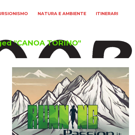
MO
NATURA E AMBIENTE
ITINERARI
URSIONISMO
NATURA E AMBIENTE
ITINERARI
gged "CANOA TORINO"