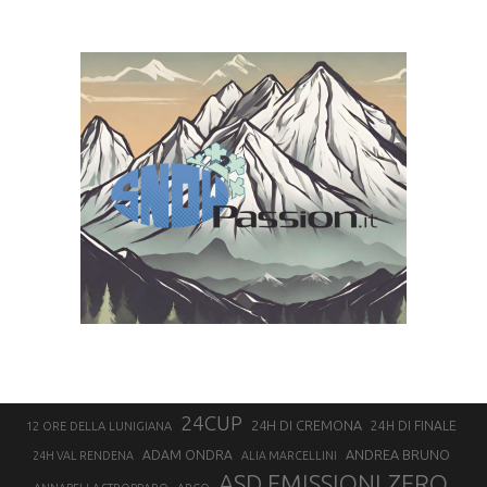
24CUP
24H DI CREMONA
24H DI FINALE
12 ORE DELLA LUNIGIANA
ANDREA BRUNO
ADAM ONDRA
24H VAL RENDENA
ALIA MARCELLINI
ASD EMISSIONI ZERO