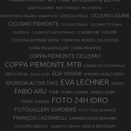
ANNABELLA STROPPARO
ARCO
ASSIETTA LEGEND
BIKE TRANSALP
BOULDERING
CICLISMO LIGURIA
CAMPIONATO ITALIANO MARATHON
CERESOLE REALE
CICLISMO PIEMONTE
CICLISMO TOSCANA
CICLISMO STRADA
COGNE
CLASSIFICHE
CLASSIFICA
CLASSIFICA TOUR DE FRANCE
COLOSSAL EXTREME SHOW
COPPA DEL MONDO CICLOCROSS
COPPA ITALIA BOULDER
COPPA PIEMONTE
COPPA PIEMONTE CICLISMO
COPPA PIEMONTE MTB
DAVIDE SOTTOCORNOLA
ELIA VIVIANI
DIEGO ROSA
ENDURO WORLD SERIES
DIEGO ULISSI
EVA LECHNER
EPOREDIA ACTIVE DAYS
EVEREST
FABIO ARU
FIAB
FILIPPO GANNA
FINALE LIGURE
FOTO 24H IDRO
FORTE DI BARD
FOTOGALLERY EUROBIKE
FOTO TOUR DE FRANCE
FRANÇOIS CAZZANELLI
GERHARD KERSCHBAUMER
GIOELE BERTOLINI
GIACOMO NIZZOLO
GILBERTO SIMONI