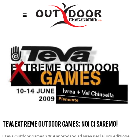
TEVA EXTREME OUTDOOR GAMES: NOI CI SAREMO!
I Teva Outdoor Games 2009 approdano ad Ivrea per la loro edizione