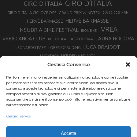
GIRO D’ITALIA
GIRO D'ITALIA
GS ODOLESE
GRAND PRIX WINDTEX
GIRO D’ITALIA CICLOCROSS
HERVÉ BARMASSE
HERVÈ BARMASSE
IVREA
INSUBRIA BIKE FESTIVAL
IRON BIKE
LAURA ROGORA
IVREA CANOA CLUB
LA SPORTIVA
KULAMULA
LUCA BRAIDOT
LORENZO SUDING
LEONARDO PAEZ
MARATHON BIKE DELLA BRIANZA
MARCO AURELIO FONTANA
Gestisci Consenso
MARTINA BERTA
MARCO COSTA
MARCO CAMANDONA
Per fornire le migliori esperienze, utilizziamo tecnologie come i cookie
MARTINO FRUET
MATHIEU VAN DER POEL
per memorizzare e/o accedere alle informazioni del dispositivo. Il
MATTEO TRENTIN
MIKE FELDERER
consenso a queste tecnologie ci permetterà di elaborare dati come il
MIRKO CELESTINO
NIBALI
NINO SCHURTER
comportamento di navigazione o ID unici su questo sito. Non
PARCO NAZIONALE GRAN PARADISO
acconsentire o ritirare il consenso può influire negativamente su alcune
PROMENADO BIKE
caratteristiche e funzioni.
SAM HILL
SANDRA MAIRHOFER
RAMPIGNADO
RACING TEAM DAYCO
STEFANO GHISOLFI
Gestisci servizi
SONNY COLBRELLI
SIMONE MORO
SUPERENDURO MTB
TIRRENO-ADRIATICO
TOUR DE FRANCE
Accetta
TRENTINO MTB
TRIATHLON