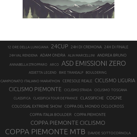
24CUP
24H DI CREMONA
24H DI FINALE
12 ORE DELLA LUNIGIANA
ANDREA BRUNO
ADAM ONDRA
24H VAL RENDENA
ALIA MARCELLINI
ASD EMISSIONI ZERO
ANNABELLA STROPPARO
ARCO
ASSIETTA LEGEND
BIKE TRANSALP
BOULDERING
CICLISMO LIGURIA
CAMPIONATO ITALIANO MARATHON
CERESOLE REALE
CICLISMO PIEMONTE
CICLISMO TOSCANA
CICLISMO STRADA
COGNE
CLASSIFICHE
CLASSIFICA
CLASSIFICA TOUR DE FRANCE
COLOSSAL EXTREME SHOW
COPPA DEL MONDO CICLOCROSS
COPPA ITALIA BOULDER
COPPA PIEMONTE
COPPA PIEMONTE CICLISMO
COPPA PIEMONTE MTB
DAVIDE SOTTOCORNOLA