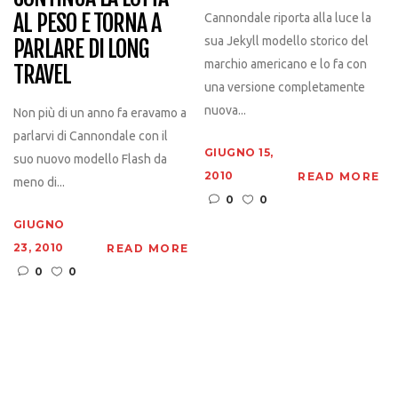
AL PESO E TORNA A
Cannondale riporta alla luce la
sua Jekyll modello storico del
PARLARE DI LONG
marchio americano e lo fa con
TRAVEL
una versione completamente
nuova...
Non più di un anno fa eravamo a
parlarvi di Cannondale con il
GIUGNO 15,
suo nuovo modello Flash da
2010
READ MORE
meno di...
0
0
GIUGNO
23, 2010
READ MORE
0
0