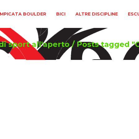
BOULDER
BICI
ALTRE DISCIPLINE
ESCURSIONIS
MPICATA BOULDER
BICI
ALTRE DISCIPLINE
ESC
i sport all'aperto
/
Posts tagged 