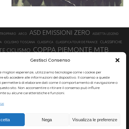
ASD EMISSIONI ZERO
STROPPARO
ARCO
ASSIETTA LEGEND
CLASSIFICHE
CICLISMO TOSCANA
A
CLASSIFICA
CLASSIFICA TOUR DE FRANCE
COPPA PIEMONTE MTB
E CICLISMO
NER
FABIO ARU
Gestisci Consenso
FIAB
FILIPPO GANNA
FINALE LIGURE
EVEREST
GERHARD KERSCHBAUMER
GIACOMO NIZZOLO
GILBERTO SIMONI
le migliori esperienze, utilizziamo tecnologie come i cookie per
HERVÉ BARMASSE
INSUBRIA BIKE FESTIVAL
e/o accedere alle informazioni del dispositivo. Il consenso a queste
BARMASSE
ci permetterà di elaborare dati come il comportamento di navigazione o
LUCA BRAIDOT
G
MARATHON BIKE DELLA BRIANZA
questo sito. Non acconsentire o ritirare il consenso può influire
te su alcune caratteristiche e funzioni.
RUET
MATHIEU VAN DER POEL
MATTEO TRENTIN
MIKE FELDERER
izi
SAM HILL
SANDRA MAIRHOFER
SONNY COLBRELLI
NADO
SIMONE MORO
VINCENZO NIBALI
VAL DI SOLE
TRIATHLON OLIMPICO
THLON
cetta
Nega
Visualizza le preferenze