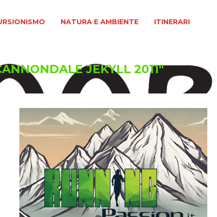
MO
NATURA E AMBIENTE
ITINERARI
URSIONISMO
NATURA E AMBIENTE
ITINERARI
"CANNONDALE JEKYLL 2011"