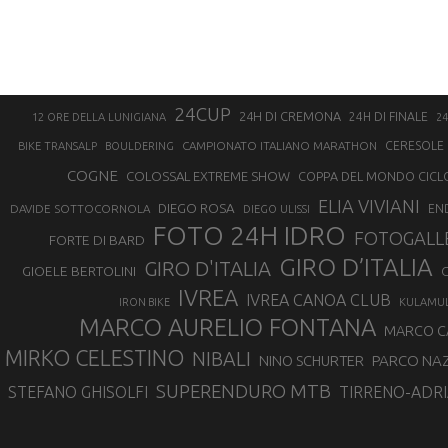
24CUP
24H DI CREMONA
24H DI FINALE
12 ORE DELLA LUNIGIANA
24
CAMPIONATO ITALIANO MARATHON
CERESOLE 
BIKE TRANSALP
BOULDERING
COGNE
COLOSSAL EXTREME SHOW
COPPA DEL MONDO CICL
ELIA VIVIANI
DIEGO ROSA
DAVIDE SOTTOCORNOLA
EN
DIEGO ULISSI
FOTO 24H IDRO
FOTOGALL
FORTE DI BARD
GIRO D’ITALIA
GIRO D'ITALIA
GIOELE BERTOLINI
G
IVREA
IVREA CANOA CLUB
IRON BIKE
KULAMU
MARCO AURELIO FONTANA
MARCO 
MIRKO CELESTINO
NIBALI
NINO SCHURTER
PARCO NAZ
SUPERENDURO MTB
STEFANO GHISOLFI
TIRRENO-ADRI