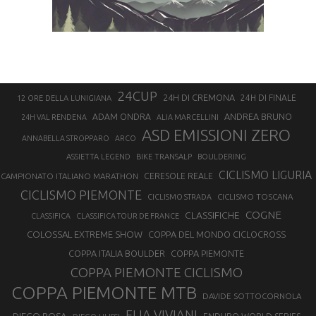
24CUP
24H DI CREMONA
24H DI FINALE
12 ORE DELLA LUNIGIANA
ANDREA BRUNO
ADAM ONDRA
24H VAL RENDENA
ALIA MARCELLINI
ASD EMISSIONI ZERO
ANNABELLA STROPPARO
ARCO
ASSIETTA LEGEND
BIKE TRANSALP
BOULDERING
CICLISMO LIGURIA
CAMPIONATO ITALIANO MARATHON
CERESOLE REALE
CICLISMO PIEMONTE
CICLISMO TOSCANA
CICLISMO STRADA
COGNE
CLASSIFICHE
CLASSIFICA
CLASSIFICA TOUR DE FRANCE
COLOSSAL EXTREME SHOW
COPPA DEL MONDO CICLOCROSS
COPPA ITALIA BOULDER
COPPA PIEMONTE
COPPA PIEMONTE CICLISMO
COPPA PIEMONTE MTB
DAVIDE SOTTOCORNOLA
ELIA VIVIANI