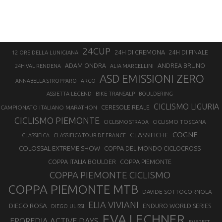
24CUP
24H DI CREMONA
24H DI FINALE
12 ORE DELLA LUNIGIANA
ANDREA BRUNO
ADAM ONDRA
24H VAL RENDENA
ALIA MARCELLINI
ASD EMISSIONI ZERO
ANNABELLA STROPPARO
ARCO
ASSIETTA LEGEND
BIKE TRANSALP
BOULDERING
CICLISMO LIGURIA
CAMPIONATO ITALIANO MARATHON
CERESOLE REALE
CICLISMO PIEMONTE
CICLISMO TOSCANA
CICLISMO STRADA
COGNE
CLASSIFICHE
CLASSIFICA
CLASSIFICA TOUR DE FRANCE
COLOSSAL EXTREME SHOW
COPPA DEL MONDO CICLOCROSS
COPPA ITALIA BOULDER
COPPA PIEMONTE
COPPA PIEMONTE CICLISMO
COPPA PIEMONTE MTB
DAVIDE SOTTOCORNOLA
ELIA VIVIANI
DIEGO ROSA
ENDURO WORLD SERIES
DIEGO ULISSI
EVA LECHNER
EPOREDIA ACTIVE DAYS