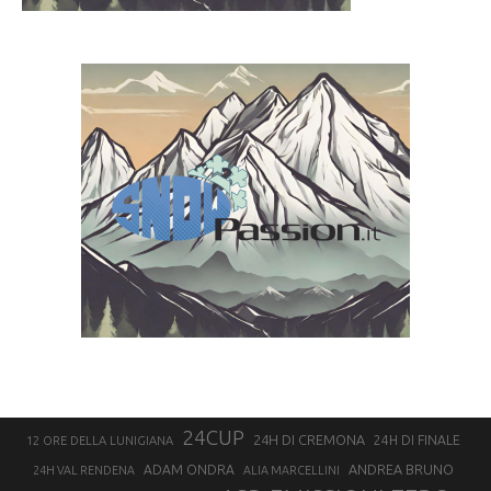
24CUP
24H DI CREMONA
24H DI FINALE
12 ORE DELLA LUNIGIANA
ANDREA BRUNO
ADAM ONDRA
24H VAL RENDENA
ALIA MARCELLINI