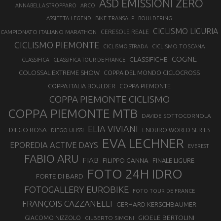
ASD EMISSIONI ZERO
ANNABELLA STROPPARO
ARCO
ASSIETTA LEGEND
BIKE TRANSALP
BOULDERING
CICLISMO LIGURIA
CAMPIONATO ITALIANO MARATHON
CERESOLE REALE
CICLISMO PIEMONTE
CICLISMO TOSCANA
CICLISMO STRADA
COGNE
CLASSIFICHE
CLASSIFICA
CLASSIFICA TOUR DE FRANCE
COLOSSAL EXTREME SHOW
COPPA DEL MONDO CICLOCROSS
COPPA ITALIA BOULDER
COPPA PIEMONTE
COPPA PIEMONTE CICLISMO
COPPA PIEMONTE MTB
DAVIDE SOTTOCORNOLA
ELIA VIVIANI
DIEGO ROSA
ENDURO WORLD SERIES
DIEGO ULISSI
EVA LECHNER
EPOREDIA ACTIVE DAYS
EVEREST
FABIO ARU
FIAB
FILIPPO GANNA
FINALE LIGURE
FOTO 24H IDRO
FORTE DI BARD
FOTOGALLERY EUROBIKE
FOTO TOUR DE FRANCE
FRANÇOIS CAZZANELLI
GERHARD KERSCHBAUMER
GIOELE BERTOLINI
GIACOMO NIZZOLO
GILBERTO SIMONI