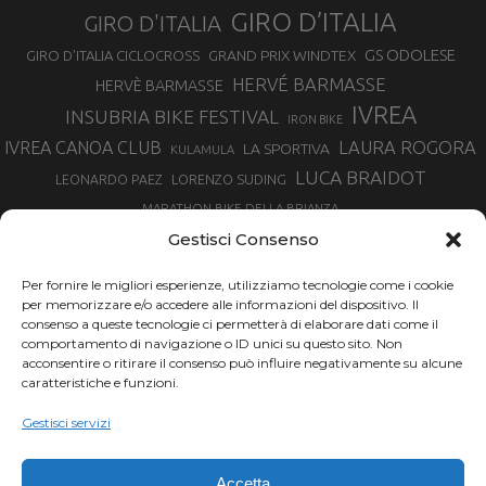
GIRO D’ITALIA
GIRO D'ITALIA
GS ODOLESE
GRAND PRIX WINDTEX
GIRO D’ITALIA CICLOCROSS
HERVÉ BARMASSE
HERVÈ BARMASSE
IVREA
INSUBRIA BIKE FESTIVAL
IRON BIKE
LAURA ROGORA
IVREA CANOA CLUB
LA SPORTIVA
KULAMULA
LUCA BRAIDOT
LORENZO SUDING
LEONARDO PAEZ
MARATHON BIKE DELLA BRIANZA
MARCO AURELIO FONTANA
Gestisci Consenso
MARTINA BERTA
MARCO COSTA
MARCO CAMANDONA
Per fornire le migliori esperienze, utilizziamo tecnologie come i cookie
MARTINO FRUET
MATHIEU VAN DER POEL
per memorizzare e/o accedere alle informazioni del dispositivo. Il
MATTEO TRENTIN
MIKE FELDERER
consenso a queste tecnologie ci permetterà di elaborare dati come il
MIRKO CELESTINO
NIBALI
NINO SCHURTER
comportamento di navigazione o ID unici su questo sito. Non
PARCO NAZIONALE GRAN PARADISO
acconsentire o ritirare il consenso può influire negativamente su alcune
PROMENADO BIKE
caratteristiche e funzioni.
SAM HILL
SANDRA MAIRHOFER
RAMPIGNADO
RACING TEAM DAYCO
STEFANO GHISOLFI
Gestisci servizi
SONNY COLBRELLI
SIMONE MORO
SUPERENDURO MTB
TIRRENO-ADRIATICO
TOUR DE FRANCE
Accetta