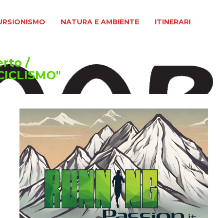
MO
NATURA E AMBIENTE
ITINERARI
URSIONISMO
NATURA E AMBIENTE
ITINERARI
erto
/
CICLISMO"