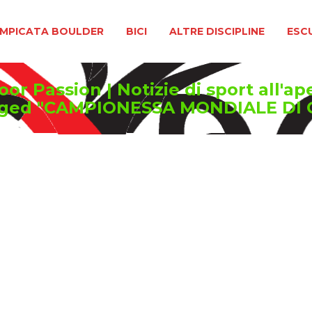
BOULDER
BICI
ALTRE DISCIPLINE
ESCURSIONIS
MPICATA BOULDER
BICI
ALTRE DISCIPLINE
ESC
or Passion | Notizie di sport all'ap
gged "CAMPIONESSA MONDIALE DI 