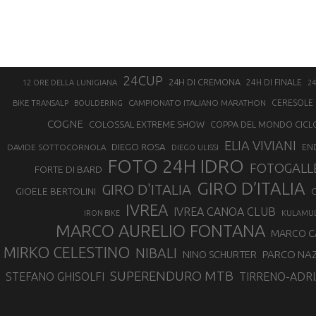
24CUP
24H DI CREMONA
24H DI FINALE
12 ORE DELLA LUNIGIANA
24
CAMPIONATO ITALIANO MARATHON
CERESOLE 
BIKE TRANSALP
BOULDERING
COGNE
COLOSSAL EXTREME SHOW
COPPA DEL MONDO CICL
ELIA VIVIANI
DIEGO ROSA
DAVIDE SOTTOCORNOLA
EN
DIEGO ULISSI
FOTO 24H IDRO
FOTOGALL
FORTE DI BARD
GIRO D’ITALIA
GIRO D'ITALIA
GIOELE BERTOLINI
G
IVREA
IVREA CANOA CLUB
IRON BIKE
KULAMU
MARCO AURELIO FONTANA
MARCO 
MIRKO CELESTINO
NIBALI
NINO SCHURTER
PARCO NAZ
SUPERENDURO MTB
STEFANO GHISOLFI
TIRRENO-ADRI