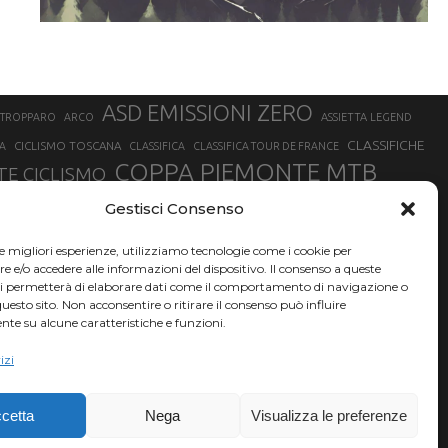
ASD EMISSIONI ZERO
STROPPARO
ARCO
ASSIETTA LEGEND
CLASSIFICHE
CICLISMO TOSCANA
A
CLASSIFICA
CLASSIFICA TOUR DE FRANCE
COPPA PIEMONTE MTB
E CICLISMO
NER
FABIO ARU
Gestisci Consenso
FIAB
FILIPPO GANNA
FINALE LIGURE
EVEREST
GERHARD KERSCHBAUMER
GIACOMO NIZZOLO
GILBERTO SIMONI
le migliori esperienze, utilizziamo tecnologie come i cookie per
HERVÉ BARMASSE
INSUBRIA BIKE FESTIVAL
e/o accedere alle informazioni del dispositivo. Il consenso a queste
BARMASSE
ci permetterà di elaborare dati come il comportamento di navigazione o
LUCA BRAIDOT
G
MARATHON BIKE DELLA BRIANZA
questo sito. Non acconsentire o ritirare il consenso può influire
te su alcune caratteristiche e funzioni.
RUET
MATHIEU VAN DER POEL
MATTEO TRENTIN
MIKE FELDERER
izi
SAM HILL
SANDRA MAIRHOFER
SONNY COLBRELLI
NADO
SIMONE MORO
VINCENZO NIBALI
VAL DI SOLE
TRIATHLON OLIMPICO
THLON
cetta
Nega
Visualizza le preferenze