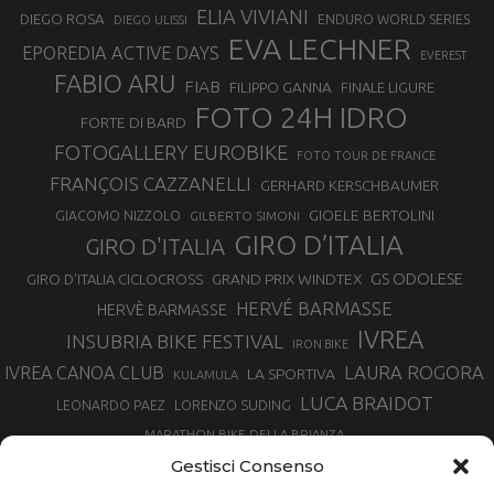
ELIA VIVIANI
DIEGO ROSA
ENDURO WORLD SERIES
DIEGO ULISSI
EVA LECHNER
EPOREDIA ACTIVE DAYS
EVEREST
FABIO ARU
FIAB
FILIPPO GANNA
FINALE LIGURE
FOTO 24H IDRO
FORTE DI BARD
FOTOGALLERY EUROBIKE
FOTO TOUR DE FRANCE
FRANÇOIS CAZZANELLI
GERHARD KERSCHBAUMER
GIOELE BERTOLINI
GIACOMO NIZZOLO
GILBERTO SIMONI
GIRO D’ITALIA
GIRO D'ITALIA
GS ODOLESE
GRAND PRIX WINDTEX
GIRO D’ITALIA CICLOCROSS
HERVÉ BARMASSE
HERVÈ BARMASSE
IVREA
INSUBRIA BIKE FESTIVAL
IRON BIKE
LAURA ROGORA
IVREA CANOA CLUB
LA SPORTIVA
KULAMULA
LUCA BRAIDOT
LORENZO SUDING
LEONARDO PAEZ
MARATHON BIKE DELLA BRIANZA
MARCO AURELIO FONTANA
Gestisci Consenso