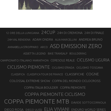
24CUP
24H DI CREMONA
24H DI FINALE
12 ORE DELLA LUNIGIANA
ANDREA BRUNO
ADAM ONDRA
24H VAL RENDENA
ALIA MARCELLINI
ASD EMISSIONI ZERO
ANNABELLA STROPPARO
ARCO
ASSIETTA LEGEND
BIKE TRANSALP
BOULDERING
CICLISMO LIGURIA
CAMPIONATO ITALIANO MARATHON
CERESOLE REALE
CICLISMO PIEMONTE
CICLISMO TOSCANA
CICLISMO STRADA
COGNE
CLASSIFICHE
CLASSIFICA
CLASSIFICA TOUR DE FRANCE
COLOSSAL EXTREME SHOW
COPPA DEL MONDO CICLOCROSS
COPPA ITALIA BOULDER
COPPA PIEMONTE
COPPA PIEMONTE CICLISMO
COPPA PIEMONTE MTB
DAVIDE SOTTOCORNOLA
ELIA VIVIANI
DIEGO ROSA
ENDURO WORLD SERIES
DIEGO ULISSI