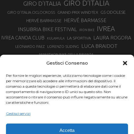
GIRO D’ITALIA
GIRO D'ITALIA
GS ODOLESE
GRAND PRIX WINDTEX
GIRO D’ITALIA CICLOCROSS
HERVÉ BARMASSE
HERVÈ BARMASSE
IVREA
INSUBRIA BIKE FESTIVAL
IRON BIKE
LAURA ROGORA
IVREA CANOA CLUB
LA SPORTIVA
KULAMULA
LUCA BRAIDOT
LORENZO SUDING
LEONARDO PAEZ
MARATHON BIKE DELLA BRIANZA
MARCO AURELIO FONTANA
Gestisci Consenso
MARTINA BERTA
MARCO COSTA
MARCO CAMANDONA
Per fornire le migliori esperienze, utilizziamo tecnologie come i cookie
MARTINO FRUET
MATHIEU VAN DER POEL
per memorizzare e/o accedere alle informazioni del dispositivo. Il
MATTEO TRENTIN
MIKE FELDERER
consenso a queste tecnologie ci permetterà di elaborare dati come il
MIRKO CELESTINO
NIBALI
NINO SCHURTER
comportamento di navigazione o ID unici su questo sito. Non
PARCO NAZIONALE GRAN PARADISO
acconsentire o ritirare il consenso può influire negativamente su alcune
PROMENADO BIKE
caratteristiche e funzioni.
SAM HILL
SANDRA MAIRHOFER
RAMPIGNADO
RACING TEAM DAYCO
STEFANO GHISOLFI
Gestisci servizi
SONNY COLBRELLI
SIMONE MORO
SUPERENDURO MTB
TIRRENO-ADRIATICO
TOUR DE FRANCE
Accetta
TRENTINO MTB
TRIATHLON