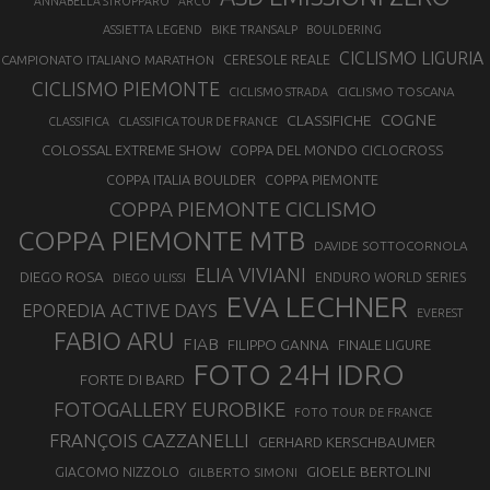
ANNABELLA STROPPARO
ARCO
ASSIETTA LEGEND
BIKE TRANSALP
BOULDERING
CICLISMO LIGURIA
CAMPIONATO ITALIANO MARATHON
CERESOLE REALE
CICLISMO PIEMONTE
CICLISMO TOSCANA
CICLISMO STRADA
COGNE
CLASSIFICHE
CLASSIFICA
CLASSIFICA TOUR DE FRANCE
COLOSSAL EXTREME SHOW
COPPA DEL MONDO CICLOCROSS
COPPA ITALIA BOULDER
COPPA PIEMONTE
COPPA PIEMONTE CICLISMO
COPPA PIEMONTE MTB
DAVIDE SOTTOCORNOLA
ELIA VIVIANI
DIEGO ROSA
ENDURO WORLD SERIES
DIEGO ULISSI
EVA LECHNER
EPOREDIA ACTIVE DAYS
EVEREST
FABIO ARU
FIAB
FILIPPO GANNA
FINALE LIGURE
FOTO 24H IDRO
FORTE DI BARD
FOTOGALLERY EUROBIKE
FOTO TOUR DE FRANCE
FRANÇOIS CAZZANELLI
GERHARD KERSCHBAUMER
GIOELE BERTOLINI
GIACOMO NIZZOLO
GILBERTO SIMONI