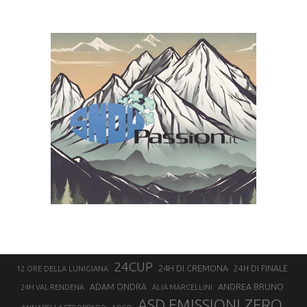
24CUP
24H DI CREMONA
24H DI FINALE
12 ORE DELLA LUNIGIANA
ANDREA BRUNO
ADAM ONDRA
24H VAL RENDENA
ALIA MARCELLINI
ASD EMISSIONI ZERO