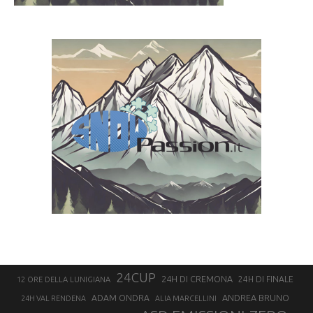
24CUP
24H DI CREMONA
24H DI FINALE
12 ORE DELLA LUNIGIANA
ANDREA BRUNO
ADAM ONDRA
24H VAL RENDENA
ALIA MARCELLINI