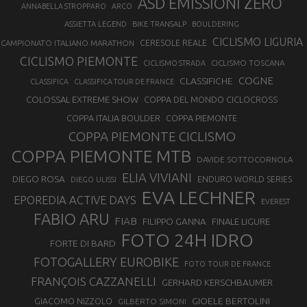
ASD EMISSIONI ZERO
ANNABELLA STROPPARO
ARCO
ASSIETTA LEGEND
BIKE TRANSALP
BOULDERING
CICLISMO LIGURIA
CAMPIONATO ITALIANO MARATHON
CERESOLE REALE
CICLISMO PIEMONTE
CICLISMO TOSCANA
CICLISMO STRADA
COGNE
CLASSIFICHE
CLASSIFICA
CLASSIFICA TOUR DE FRANCE
COLOSSAL EXTREME SHOW
COPPA DEL MONDO CICLOCROSS
COPPA ITALIA BOULDER
COPPA PIEMONTE
COPPA PIEMONTE CICLISMO
COPPA PIEMONTE MTB
DAVIDE SOTTOCORNOLA
ELIA VIVIANI
DIEGO ROSA
ENDURO WORLD SERIES
DIEGO ULISSI
EVA LECHNER
EPOREDIA ACTIVE DAYS
EVEREST
FABIO ARU
FIAB
FILIPPO GANNA
FINALE LIGURE
FOTO 24H IDRO
FORTE DI BARD
FOTOGALLERY EUROBIKE
FOTO TOUR DE FRANCE
FRANÇOIS CAZZANELLI
GERHARD KERSCHBAUMER
GIOELE BERTOLINI
GIACOMO NIZZOLO
GILBERTO SIMONI