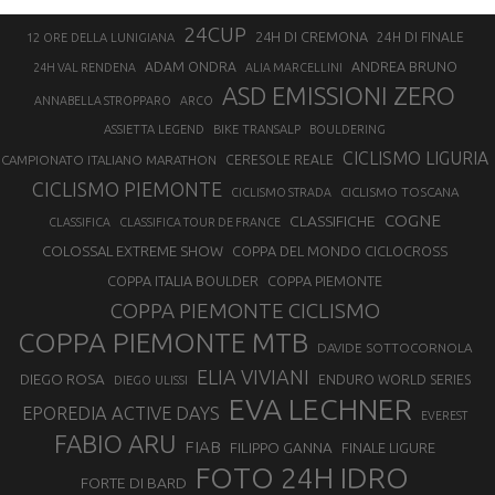
24CUP
24H DI CREMONA
24H DI FINALE
12 ORE DELLA LUNIGIANA
ANDREA BRUNO
ADAM ONDRA
24H VAL RENDENA
ALIA MARCELLINI
ASD EMISSIONI ZERO
ANNABELLA STROPPARO
ARCO
ASSIETTA LEGEND
BIKE TRANSALP
BOULDERING
CICLISMO LIGURIA
CAMPIONATO ITALIANO MARATHON
CERESOLE REALE
CICLISMO PIEMONTE
CICLISMO TOSCANA
CICLISMO STRADA
COGNE
CLASSIFICHE
CLASSIFICA
CLASSIFICA TOUR DE FRANCE
COLOSSAL EXTREME SHOW
COPPA DEL MONDO CICLOCROSS
COPPA ITALIA BOULDER
COPPA PIEMONTE
COPPA PIEMONTE CICLISMO
COPPA PIEMONTE MTB
DAVIDE SOTTOCORNOLA
ELIA VIVIANI
DIEGO ROSA
ENDURO WORLD SERIES
DIEGO ULISSI
EVA LECHNER
EPOREDIA ACTIVE DAYS
EVEREST
FABIO ARU
FIAB
FILIPPO GANNA
FINALE LIGURE
FOTO 24H IDRO
FORTE DI BARD